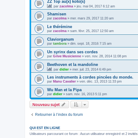
ZZ Top au(x) koto(s)
par
zacolma
»
jeu. mai 04, 2017 6:12 am
Shamisen
par
zacolma
»
mer. mars 29, 2017 11:20 am
Le thérémine
par
zacolma
»
sam. févr. 25, 2017 12:50 am
Claviorganum
par
tambora
»
dim. sept. 18, 2016 7:15 am
Un syrinx dans ses cordes
par
Grive Musicienne
»
ven. nov. 28, 2014 11:08 pm
Beethoven et la mandoline
par
didier
»
mer. juil. 23, 2014 6:49 pm
Les instruments à cordes pincées du monde.
par
Manu Cavalier
»
ven. déc. 13, 2013 11:33 pm
Wu Man et la Pipa
par
didier
»
sam. nov. 16, 2013 5:11 pm
Nouveau sujet
Retourner à l’index du forum
QUI EST EN LIGNE
Utilisateurs parcourant ce forum : Aucun utilisateur enregistré et 2 invités