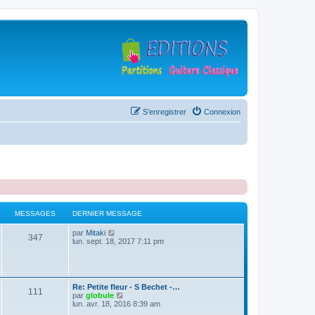
S’enregistrer
Connexion
MESSAGES
DERNIER MESSAGE
D
V
par
Mitaki
M
347
e
o
lun. sept. 18, 2017 7:11 pm
r
i
e
n
r
i
l
s
e
e
r
d
D
Re: Petite fleur - S Bechet -…
M
111
s
m
e
e
V
par
globule
e
r
r
o
lun. avr. 18, 2016 8:39 am
s
n
e
a
n
i