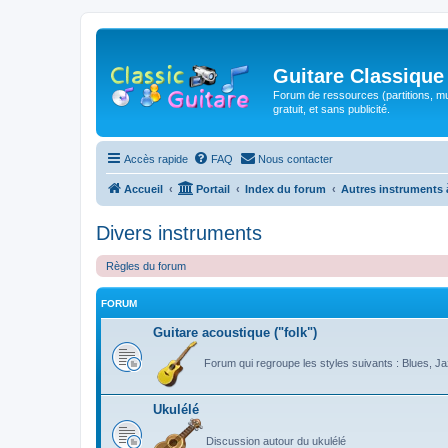
Guitare Classique
Forum de ressources (partitions, mu
gratuit, et sans publicité.
Accès rapide
FAQ
Nous contacter
Accueil
Portail
Index du forum
Autres instruments 
Divers instruments
Règles du forum
FORUM
Guitare acoustique ("folk")
Forum qui regroupe les styles suivants : Blues, Jaz
Ukulélé
Discussion autour du ukulélé