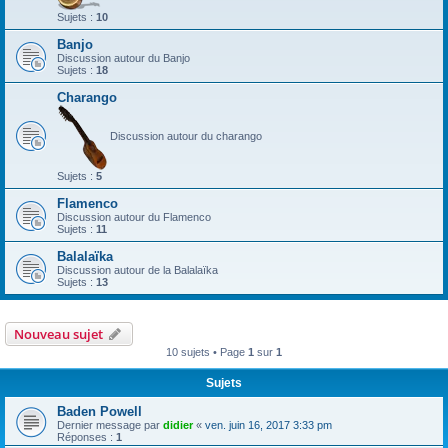
Sujets :
10
Banjo
Discussion autour du Banjo
Sujets :
18
Charango
Discussion autour du charango
Sujets :
5
Flamenco
Discussion autour du Flamenco
Sujets :
11
Balalaïka
Discussion autour de la Balalaïka
Sujets :
13
Nouveau sujet
10 sujets • Page
1
sur
1
Sujets
Baden Powell
Dernier message par
didier
«
ven. juin 16, 2017 3:33 pm
Réponses :
1