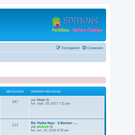
S’enregistrer
Connexion
MESSAGES
DERNIER MESSAGE
D
V
par
Mitaki
M
347
e
o
lun. sept. 18, 2017 7:11 pm
r
i
e
n
r
i
l
s
e
e
r
d
D
Re: Petite fleur - S Bechet -…
M
111
s
m
e
e
V
par
globule
e
r
r
o
lun. avr. 18, 2016 8:39 am
s
n
e
a
n
i