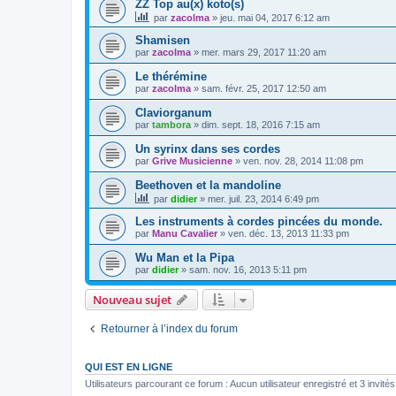
ZZ Top au(x) koto(s)
par
zacolma
»
jeu. mai 04, 2017 6:12 am
Shamisen
par
zacolma
»
mer. mars 29, 2017 11:20 am
Le thérémine
par
zacolma
»
sam. févr. 25, 2017 12:50 am
Claviorganum
par
tambora
»
dim. sept. 18, 2016 7:15 am
Un syrinx dans ses cordes
par
Grive Musicienne
»
ven. nov. 28, 2014 11:08 pm
Beethoven et la mandoline
par
didier
»
mer. juil. 23, 2014 6:49 pm
Les instruments à cordes pincées du monde.
par
Manu Cavalier
»
ven. déc. 13, 2013 11:33 pm
Wu Man et la Pipa
par
didier
»
sam. nov. 16, 2013 5:11 pm
Nouveau sujet
Retourner à l’index du forum
QUI EST EN LIGNE
Utilisateurs parcourant ce forum : Aucun utilisateur enregistré et 3 invités