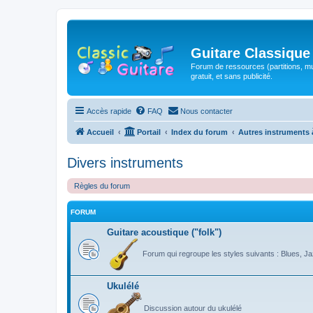
Guitare Classique
Forum de ressources (partitions, mu
gratuit, et sans publicité.
Accès rapide
FAQ
Nous contacter
Accueil
Portail
Index du forum
Autres instruments 
Divers instruments
Règles du forum
FORUM
Guitare acoustique ("folk")
Forum qui regroupe les styles suivants : Blues, Jaz
Ukulélé
Discussion autour du ukulélé