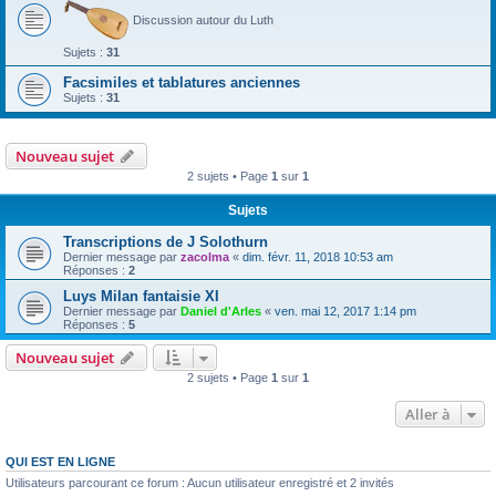
Discussion autour du Luth
Sujets :
31
Facsimiles et tablatures anciennes
Sujets :
31
Nouveau sujet
2 sujets • Page
1
sur
1
Sujets
Transcriptions de J Solothurn
Dernier message par
zacolma
«
dim. févr. 11, 2018 10:53 am
Réponses :
2
Luys Milan fantaisie XI
Dernier message par
Daniel d'Arles
«
ven. mai 12, 2017 1:14 pm
Réponses :
5
Nouveau sujet
2 sujets • Page
1
sur
1
Aller à
QUI EST EN LIGNE
Utilisateurs parcourant ce forum : Aucun utilisateur enregistré et 2 invités