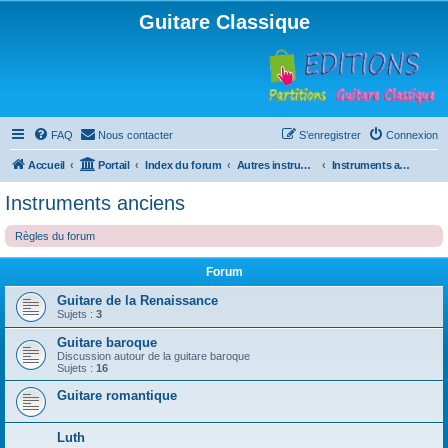
Guitare Classique
FAQ
Nous contacter
S’enregistrer
Connexion
Accueil
Portail
Index du forum
Autres instruments à cordes pincées, ou styles
Instruments anciens
Instruments anciens
Règles du forum
Forum
Guitare de la Renaissance
Sujets :
3
Guitare baroque
Discussion autour de la guitare baroque
Sujets :
16
Guitare romantique
Luth