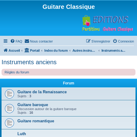
Guitare Classique
FAQ
Nous contacter
S’enregistrer
Connexion
Accueil
Portail
Index du forum
Autres instruments à cordes pincées, ou styles
Instruments anciens
Instruments anciens
Règles du forum
Forum
Guitare de la Renaissance
Sujets :
3
Guitare baroque
Discussion autour de la guitare baroque
Sujets :
16
Guitare romantique
Luth