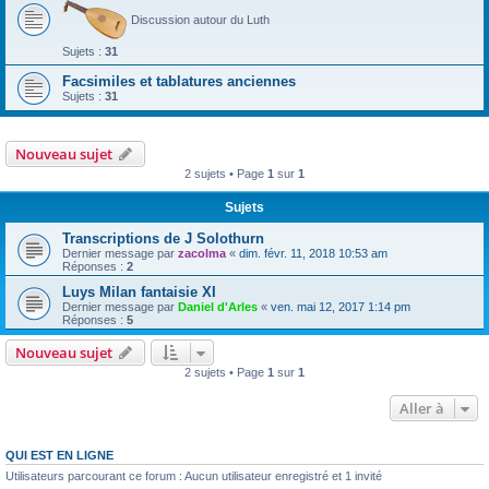
Discussion autour du Luth
Sujets :
31
Facsimiles et tablatures anciennes
Sujets :
31
Nouveau sujet
2 sujets • Page
1
sur
1
Sujets
Transcriptions de J Solothurn
Dernier message par
zacolma
«
dim. févr. 11, 2018 10:53 am
Réponses :
2
Luys Milan fantaisie XI
Dernier message par
Daniel d'Arles
«
ven. mai 12, 2017 1:14 pm
Réponses :
5
Nouveau sujet
2 sujets • Page
1
sur
1
Aller à
QUI EST EN LIGNE
Utilisateurs parcourant ce forum : Aucun utilisateur enregistré et 1 invité