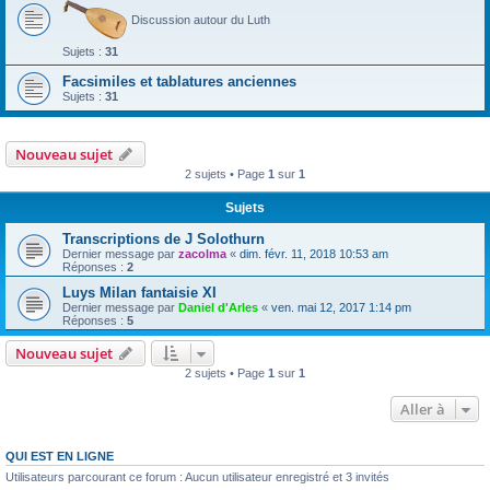
Discussion autour du Luth
Sujets :
31
Facsimiles et tablatures anciennes
Sujets :
31
Nouveau sujet
2 sujets • Page
1
sur
1
Sujets
Transcriptions de J Solothurn
Dernier message par
zacolma
«
dim. févr. 11, 2018 10:53 am
Réponses :
2
Luys Milan fantaisie XI
Dernier message par
Daniel d'Arles
«
ven. mai 12, 2017 1:14 pm
Réponses :
5
Nouveau sujet
2 sujets • Page
1
sur
1
Aller à
QUI EST EN LIGNE
Utilisateurs parcourant ce forum : Aucun utilisateur enregistré et 3 invités