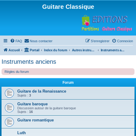
Guitare Classique
FAQ
Nous contacter
S’enregistrer
Connexion
Accueil
Portail
Index du forum
Autres instruments à cordes pincées, ou styles
Instruments anciens
Instruments anciens
Règles du forum
Forum
Guitare de la Renaissance
Sujets :
3
Guitare baroque
Discussion autour de la guitare baroque
Sujets :
16
Guitare romantique
Luth