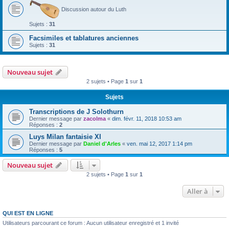
Discussion autour du Luth
Sujets :
31
Facsimiles et tablatures anciennes
Sujets :
31
Nouveau sujet
2 sujets • Page
1
sur
1
Sujets
Transcriptions de J Solothurn
Dernier message par
zacolma
«
dim. févr. 11, 2018 10:53 am
Réponses :
2
Luys Milan fantaisie XI
Dernier message par
Daniel d'Arles
«
ven. mai 12, 2017 1:14 pm
Réponses :
5
Nouveau sujet
2 sujets • Page
1
sur
1
Aller à
QUI EST EN LIGNE
Utilisateurs parcourant ce forum : Aucun utilisateur enregistré et 1 invité