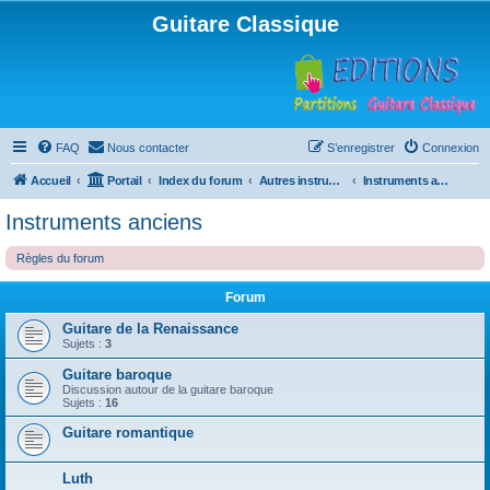
Guitare Classique
FAQ
Nous contacter
S’enregistrer
Connexion
Accueil
Portail
Index du forum
Autres instruments à cordes pincées, ou styles
Instruments anciens
Instruments anciens
Règles du forum
Forum
Guitare de la Renaissance
Sujets :
3
Guitare baroque
Discussion autour de la guitare baroque
Sujets :
16
Guitare romantique
Luth