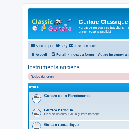
Guitare Classique
Forum de ressources (partitions, mu
gratuit, et sans publicité.
Accès rapide
FAQ
Nous contacter
Accueil
Portail
Index du forum
Autres instruments 
Instruments anciens
Règles du forum
FORUM
Guitare de la Renaissance
Guitare baroque
Discussion autour de la guitare baroque
Guitare romantique