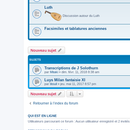
Luth
Discussion autour du Luth
Facsimiles et tablatures anciennes
Nouveau sujet
SUJETS
Transcriptions de J Solothurn
par
Mitaki
»
dim. févr. 11, 2018 8:38 am
Luys Milan fantaisie XI
par
titouil
»
jeu. mai 11, 2017 8:57 pm
Nouveau sujet
Retourner à l’index du forum
QUI EST EN LIGNE
Utilisateurs parcourant ce forum : Aucun utilisateur enregistré et 2 invités