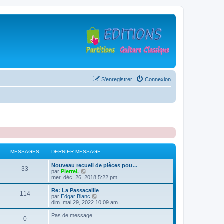
S’enregistrer
Connexion
MESSAGES
DERNIER MESSAGE
D
Nouveau recueil de pièces pou…
M
33
e
V
par
PierreL
r
o
mer. déc. 26, 2018 5:22 pm
e
n
i
i
r
D
Re: La Passacaille
M
114
s
e
l
e
V
par
Edgar Blanc
r
e
r
o
dim. mai 29, 2022 10:09 am
e
s
m
d
n
i
e
e
i
r
Pas de message
M
0
s
s
r
a
e
l