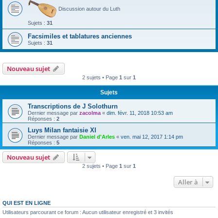
Discussion autour du Luth
Sujets :
31
Facsimiles et tablatures anciennes
Sujets :
31
Nouveau sujet
2 sujets • Page
1
sur
1
Sujets
Transcriptions de J Solothurn
Dernier message par
zacolma
«
dim. févr. 11, 2018 10:53 am
Réponses :
2
Luys Milan fantaisie XI
Dernier message par
Daniel d'Arles
«
ven. mai 12, 2017 1:14 pm
Réponses :
5
Nouveau sujet
2 sujets • Page
1
sur
1
Aller à
QUI EST EN LIGNE
Utilisateurs parcourant ce forum : Aucun utilisateur enregistré et 3 invités