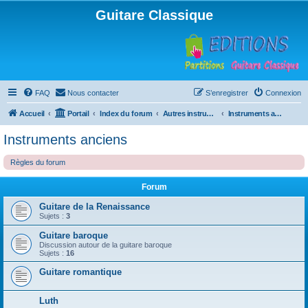
Guitare Classique
FAQ
Nous contacter
S’enregistrer
Connexion
Accueil
Portail
Index du forum
Autres instruments à cordes pincées, ou styles
Instruments anciens
Instruments anciens
Règles du forum
Forum
Guitare de la Renaissance
Sujets :
3
Guitare baroque
Discussion autour de la guitare baroque
Sujets :
16
Guitare romantique
Luth