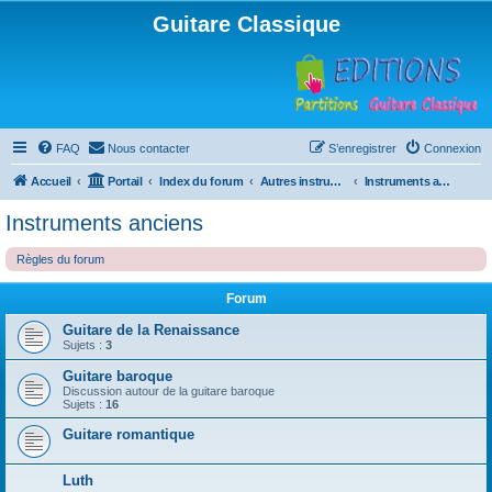
Guitare Classique
FAQ
Nous contacter
S’enregistrer
Connexion
Accueil
Portail
Index du forum
Autres instruments à cordes pincées, ou styles
Instruments anciens
Instruments anciens
Règles du forum
Forum
Guitare de la Renaissance
Sujets :
3
Guitare baroque
Discussion autour de la guitare baroque
Sujets :
16
Guitare romantique
Luth