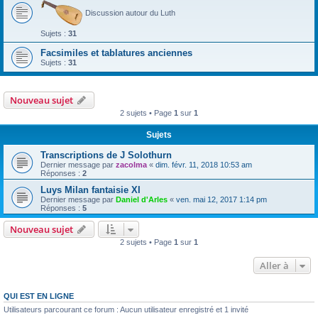
Discussion autour du Luth
Sujets :
31
Facsimiles et tablatures anciennes
Sujets :
31
Nouveau sujet
2 sujets • Page
1
sur
1
Sujets
Transcriptions de J Solothurn
Dernier message par
zacolma
«
dim. févr. 11, 2018 10:53 am
Réponses :
2
Luys Milan fantaisie XI
Dernier message par
Daniel d'Arles
«
ven. mai 12, 2017 1:14 pm
Réponses :
5
Nouveau sujet
2 sujets • Page
1
sur
1
Aller à
QUI EST EN LIGNE
Utilisateurs parcourant ce forum : Aucun utilisateur enregistré et 1 invité