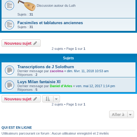
Discussion autour du Luth
Sujets :
31
Facsimiles et tablatures anciennes
Sujets :
31
Nouveau sujet
2 sujets • Page
1
sur
1
Sujets
Transcriptions de J Solothurn
Dernier message par
zacolma
«
dim. févr. 11, 2018 10:53 am
Réponses :
2
Luys Milan fantaisie XI
Dernier message par
Daniel d'Arles
«
ven. mai 12, 2017 1:14 pm
Réponses :
5
Nouveau sujet
2 sujets • Page
1
sur
1
Aller à
QUI EST EN LIGNE
Utilisateurs parcourant ce forum : Aucun utilisateur enregistré et 2 invités