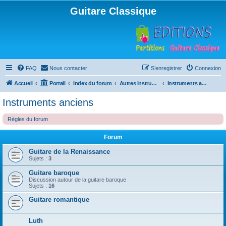
Guitare Classique
FAQ
Nous contacter
S’enregistrer
Connexion
Accueil
Portail
Index du forum
Autres instruments à cordes pincées, ou styles
Instruments anciens
Instruments anciens
Règles du forum
Forum
Guitare de la Renaissance
Sujets :
3
Guitare baroque
Discussion autour de la guitare baroque
Sujets :
16
Guitare romantique
Luth