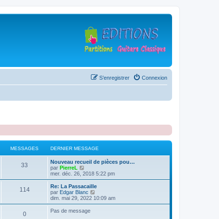
S’enregistrer
Connexion
MESSAGES
DERNIER MESSAGE
D
Nouveau recueil de pièces pou…
M
33
e
V
par
PierreL
r
o
mer. déc. 26, 2018 5:22 pm
e
n
i
i
r
D
Re: La Passacaille
M
114
s
e
l
e
V
par
Edgar Blanc
r
e
r
o
dim. mai 29, 2022 10:09 am
e
s
m
d
n
i
e
e
i
r
Pas de message
M
0
s
s
r
a
e
l