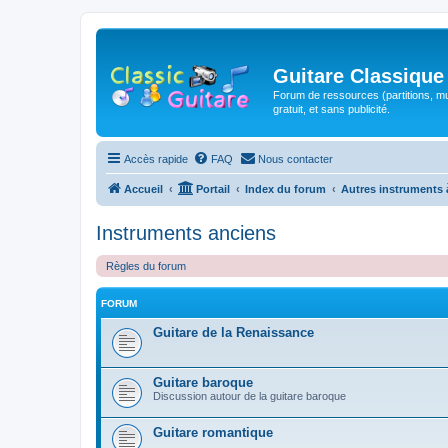
Guitare Classique
Forum de ressources (partitions, mu
gratuit, et sans publicité.
Accès rapide
FAQ
Nous contacter
Accueil
Portail
Index du forum
Autres instruments 
Instruments anciens
Règles du forum
FORUM
Guitare de la Renaissance
Guitare baroque
Discussion autour de la guitare baroque
Guitare romantique