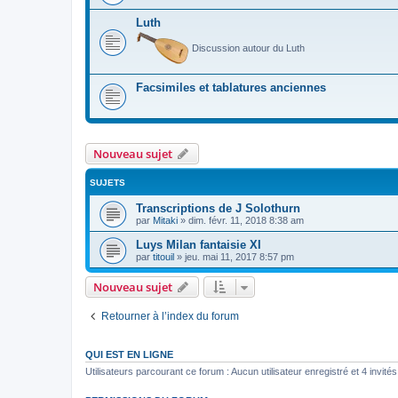
Luth
Discussion autour du Luth
Facsimiles et tablatures anciennes
Nouveau sujet
SUJETS
Transcriptions de J Solothurn
par
Mitaki
»
dim. févr. 11, 2018 8:38 am
Luys Milan fantaisie XI
par
titouil
»
jeu. mai 11, 2017 8:57 pm
Nouveau sujet
Retourner à l’index du forum
QUI EST EN LIGNE
Utilisateurs parcourant ce forum : Aucun utilisateur enregistré et 4 invités