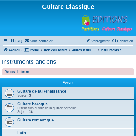
Guitare Classique
FAQ
Nous contacter
S’enregistrer
Connexion
Accueil
Portail
Index du forum
Autres instruments à cordes pincées, ou styles
Instruments anciens
Instruments anciens
Règles du forum
Forum
Guitare de la Renaissance
Sujets :
3
Guitare baroque
Discussion autour de la guitare baroque
Sujets :
16
Guitare romantique
Luth