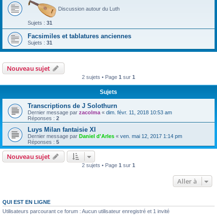
Discussion autour du Luth
Sujets :
31
Facsimiles et tablatures anciennes
Sujets :
31
Nouveau sujet
2 sujets • Page
1
sur
1
Sujets
Transcriptions de J Solothurn
Dernier message par
zacolma
«
dim. févr. 11, 2018 10:53 am
Réponses :
2
Luys Milan fantaisie XI
Dernier message par
Daniel d'Arles
«
ven. mai 12, 2017 1:14 pm
Réponses :
5
Nouveau sujet
2 sujets • Page
1
sur
1
Aller à
QUI EST EN LIGNE
Utilisateurs parcourant ce forum : Aucun utilisateur enregistré et 1 invité