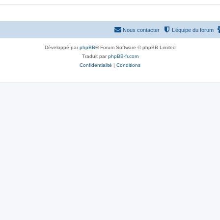
Nous contacter
L’équipe du forum
Développé par
phpBB
® Forum Software © phpBB Limited
Traduit par
phpBB-fr.com
Confidentialité
|
Conditions