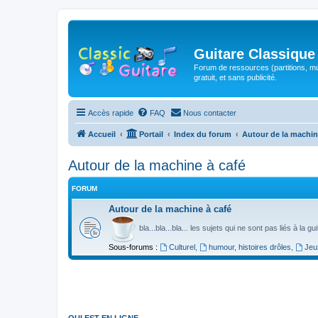
Guitare Classique
Forum de ressources (partitions, mu
gratuit, et sans publicité.
Accès rapide
FAQ
Nous contacter
Accueil
Portail
Index du forum
Autour de la machin
Autour de la machine à café
FORUM
Autour de la machine à café
bla...bla...bla... les sujets qui ne sont pas liés à la g
Sous-forums :
Culturel
,
humour, histoires drôles
,
Jeu