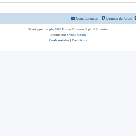
Nous contacter
L’équipe du forum
Développé par
phpBB
® Forum Software © phpBB Limited
Traduit par
phpBB-fr.com
Confidentialité
|
Conditions