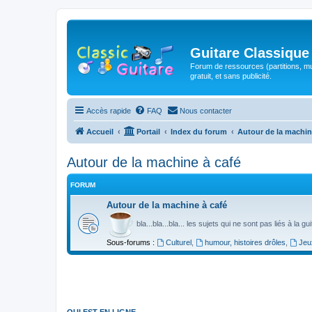
Guitare Classique
Forum de ressources (partitions, mu
gratuit, et sans publicité.
Accès rapide
FAQ
Nous contacter
Accueil
Portail
Index du forum
Autour de la machin
Autour de la machine à café
FORUM
Autour de la machine à café
bla...bla...bla... les sujets qui ne sont pas liés à la g
Sous-forums :
Culturel
,
humour, histoires drôles
,
Jeu