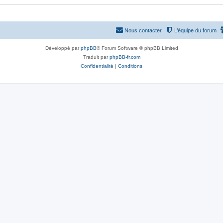
Nous contacter
L’équipe du forum
Développé par
phpBB
® Forum Software © phpBB Limited
Traduit par
phpBB-fr.com
Confidentialité
|
Conditions