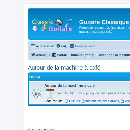
Guitare Classique
Forum de ressources (partitions, mu
gratuit, et sans publicité.
Accès rapide
FAQ
Nous contacter
Accueil
Portail
Index du forum
Autour de la machin
Autour de la machine à café
FORUM
Autour de la machine à café
bla...bla...bla... les sujets qui ne sont pas liés à la g
Sous-forums :
Culturel
,
humour, histoires drôles
,
Jeu