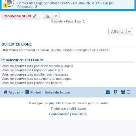
Dernier message par
Olivier Hecho
«
lun. nov. 26, 2012 10:20 pm
Réponses :
2
Nouveau sujet
3 sujets • Page
1
sur
1
Aller à
QUI EST EN LIGNE
Utilisateurs parcourant ce forum : Aucun utilisateur enregistré et 3 invités
PERMISSIONS DU FORUM
Vous
ne pouvez pas
poster de nouveaux sujets
Vous
ne pouvez pas
répondre aux sujets
Vous
ne pouvez pas
modifier vos messages
Vous
ne pouvez pas
supprimer vos messages
Vous
ne pouvez pas
joindre des fichiers
Accueil
Portail
Index du forum
Développé par
phpBB
® Forum Software © phpBB Limited
Traduit par
phpBB-fr.com
Confidentialité
|
Conditions