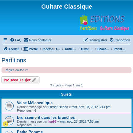
Guitare Classique
FAQ
Nous contacter
S’enregistrer
Connexion
Accueil
Portail
Index du forum
Autres instruments à cordes pincées, ou styles
Divers instruments
Balalaïka
Partitions
Partitions
Règles du forum
Nouveau sujet
3 sujets • Page
1
sur
1
Sujets
Valse Mélancolique
Dernier message par
Olivier Hecho
«
mer. nov. 28, 2012 3:14 pm
Réponses :
6
Bruissement dans les branches
Dernier message par
isa95
«
mar. nov. 27, 2012 7:58 am
Réponses :
2
Petite Pomme