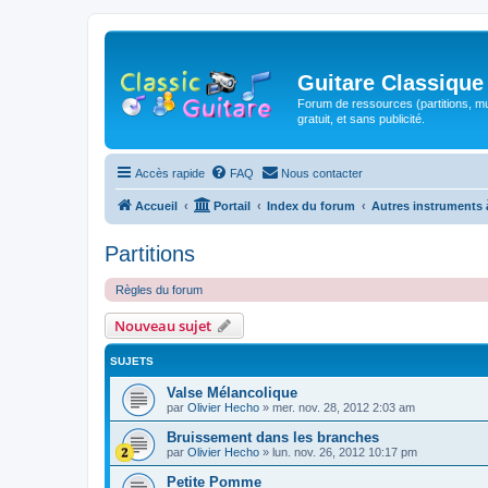
Guitare Classique
Forum de ressources (partitions, mu
gratuit, et sans publicité.
Accès rapide
FAQ
Nous contacter
Accueil
Portail
Index du forum
Autres instruments 
Partitions
Règles du forum
Nouveau sujet
SUJETS
Valse Mélancolique
par
Olivier Hecho
»
mer. nov. 28, 2012 2:03 am
Bruissement dans les branches
par
Olivier Hecho
»
lun. nov. 26, 2012 10:17 pm
Petite Pomme