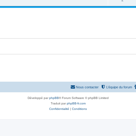
2
p
n
é
o
s
p
n
e
o
s
s
n
e
s
s
e
s
Nous contacter
L’équipe du forum
Développé par
phpBB
® Forum Software © phpBB Limited
Traduit par
phpBB-fr.com
Confidentialité
|
Conditions