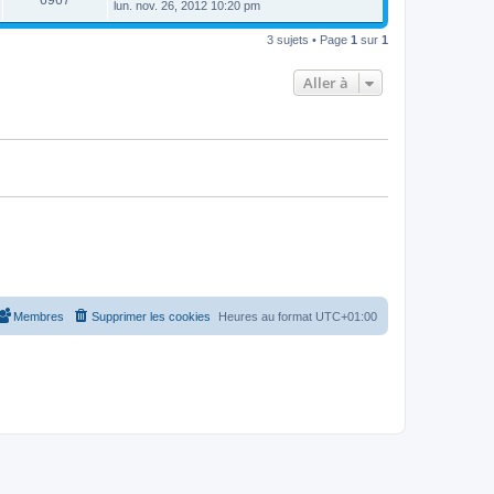
6967
e
lun. nov. 26, 2012 10:20 pm
e
e
e
r
s
r
u
n
s
s
m
3 sujets • Page
1
sur
1
i
a
e
e
e
g
s
r
e
s
Aller à
s
m
a
e
g
s
e
s
a
g
e
Membres
Supprimer les cookies
Heures au format
UTC+01:00