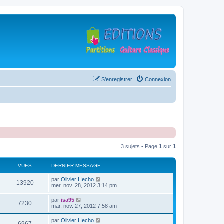
S’enregistrer
Connexion
3 sujets • Page
1
sur
1
VUES
DERNIER MESSAGE
D
par
Olivier Hecho
V
13920
e
mer. nov. 28, 2012 3:14 pm
r
u
n
D
par
isa95
V
7230
i
e
mar. nov. 27, 2012 7:58 am
e
e
r
r
u
n
D
par
Olivier Hecho
s
m
V
i