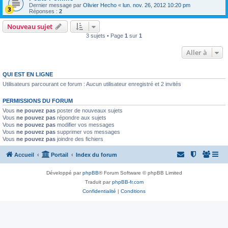
Dernier message par
Olivier Hecho
«
lun. nov. 26, 2012 10:20 pm
Réponses :
2
Nouveau sujet
3 sujets • Page
1
sur
1
Aller à
QUI EST EN LIGNE
Utilisateurs parcourant ce forum : Aucun utilisateur enregistré et 2 invités
PERMISSIONS DU FORUM
Vous
ne pouvez pas
poster de nouveaux sujets
Vous
ne pouvez pas
répondre aux sujets
Vous
ne pouvez pas
modifier vos messages
Vous
ne pouvez pas
supprimer vos messages
Vous
ne pouvez pas
joindre des fichiers
Accueil
Portail
Index du forum
Développé par
phpBB
® Forum Software © phpBB Limited
Traduit par
phpBB-fr.com
Confidentialité
|
Conditions