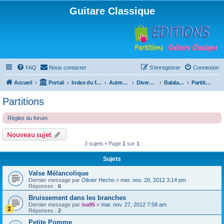
Guitare Classique
FAQ
Nous contacter
S’enregistrer
Connexion
Accueil
Portail
Index du forum
Autres instruments à cordes pincées, ou styles
Divers instruments
Balalaïka
Partitions
Partitions
Règles du forum
Nouveau sujet
3 sujets • Page
1
sur
1
Sujets
Valse Mélancolique
Dernier message par
Olivier Hecho
«
mer. nov. 28, 2012 3:14 pm
Réponses :
6
Bruissement dans les branches
Dernier message par
isa95
«
mar. nov. 27, 2012 7:58 am
Réponses :
2
Petite Pomme