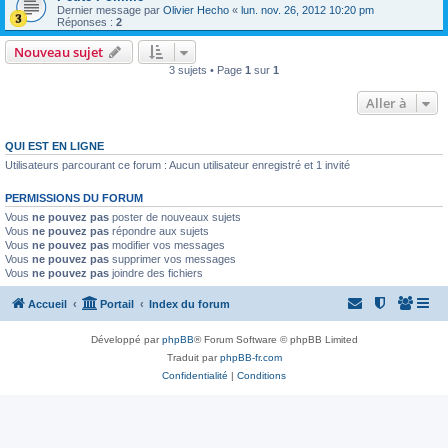
Dernier message par
Olivier Hecho
«
lun. nov. 26, 2012 10:20 pm
Réponses :
2
Nouveau sujet
3 sujets • Page
1
sur
1
Aller à
QUI EST EN LIGNE
Utilisateurs parcourant ce forum : Aucun utilisateur enregistré et 1 invité
PERMISSIONS DU FORUM
Vous
ne pouvez pas
poster de nouveaux sujets
Vous
ne pouvez pas
répondre aux sujets
Vous
ne pouvez pas
modifier vos messages
Vous
ne pouvez pas
supprimer vos messages
Vous
ne pouvez pas
joindre des fichiers
Accueil
Portail
Index du forum
Développé par
phpBB
® Forum Software © phpBB Limited
Traduit par
phpBB-fr.com
Confidentialité
|
Conditions