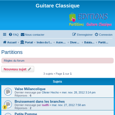
Guitare Classique
FAQ
Nous contacter
S’enregistrer
Connexion
Accueil
Portail
Index du forum
Autres instruments à cordes pincées, ou styles
Divers instruments
Balalaïka
Partitions
Partitions
Règles du forum
Nouveau sujet
3 sujets • Page
1
sur
1
Sujets
Valse Mélancolique
Dernier message par
Olivier Hecho
«
mer. nov. 28, 2012 3:14 pm
Réponses :
6
Bruissement dans les branches
Dernier message par
isa95
«
mar. nov. 27, 2012 7:58 am
Réponses :
2
Petite Pomme