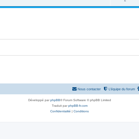
2
p
n
é
o
s
p
n
e
o
s
s
n
e
s
s
e
s
Nous contacter
L’équipe du forum
Développé par
phpBB
® Forum Software © phpBB Limited
Traduit par
phpBB-fr.com
Confidentialité
|
Conditions