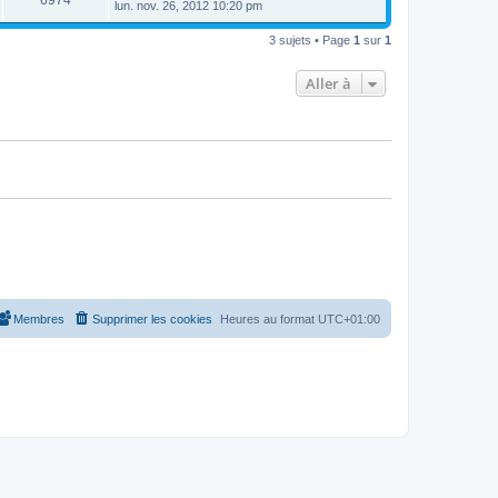
6974
e
lun. nov. 26, 2012 10:20 pm
e
e
e
r
s
r
u
n
s
s
m
3 sujets • Page
1
sur
1
i
a
e
e
e
g
s
r
e
s
Aller à
s
m
a
e
g
s
e
s
a
g
e
Membres
Supprimer les cookies
Heures au format
UTC+01:00