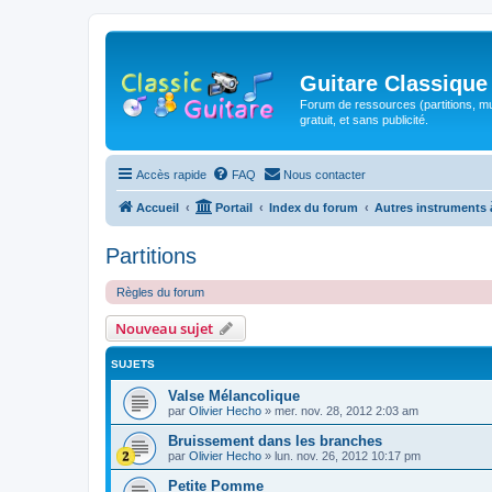
Guitare Classique
Forum de ressources (partitions, mu
gratuit, et sans publicité.
Accès rapide
FAQ
Nous contacter
Accueil
Portail
Index du forum
Autres instruments 
Partitions
Règles du forum
Nouveau sujet
SUJETS
Valse Mélancolique
par
Olivier Hecho
»
mer. nov. 28, 2012 2:03 am
Bruissement dans les branches
par
Olivier Hecho
»
lun. nov. 26, 2012 10:17 pm
Petite Pomme