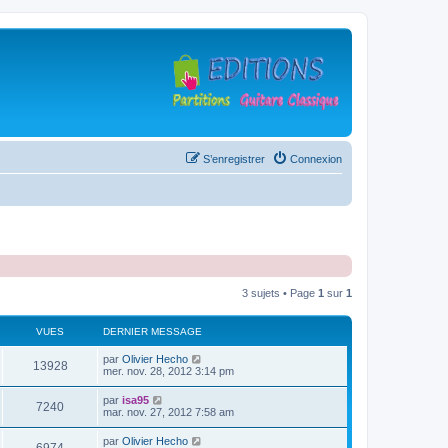
S’enregistrer
Connexion
3 sujets • Page
1
sur
1
VUES
DERNIER MESSAGE
D
par
Olivier Hecho
V
13928
e
mer. nov. 28, 2012 3:14 pm
r
u
n
D
par
isa95
V
7240
i
e
mar. nov. 27, 2012 7:58 am
e
e
r
r
u
n
D
par
Olivier Hecho
s
m
V
i