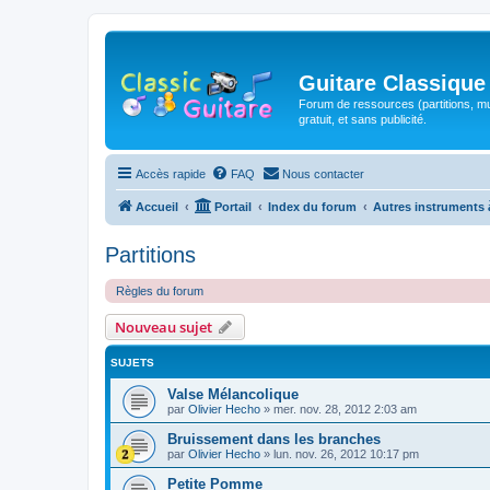
Guitare Classique
Forum de ressources (partitions, mu
gratuit, et sans publicité.
Accès rapide
FAQ
Nous contacter
Accueil
Portail
Index du forum
Autres instruments 
Partitions
Règles du forum
Nouveau sujet
SUJETS
Valse Mélancolique
par
Olivier Hecho
»
mer. nov. 28, 2012 2:03 am
Bruissement dans les branches
par
Olivier Hecho
»
lun. nov. 26, 2012 10:17 pm
Petite Pomme