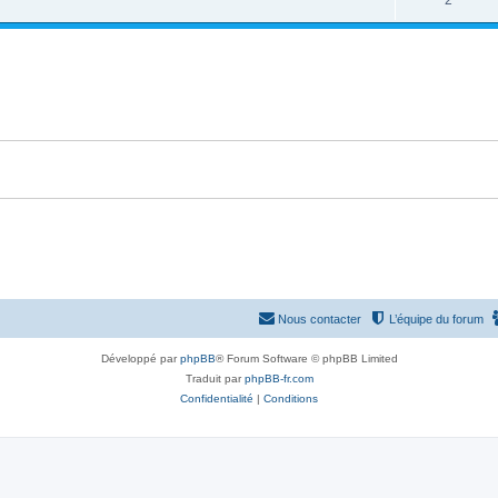
2
p
n
é
o
s
p
n
e
o
s
s
n
e
s
s
e
s
Nous contacter
L’équipe du forum
Développé par
phpBB
® Forum Software © phpBB Limited
Traduit par
phpBB-fr.com
Confidentialité
|
Conditions