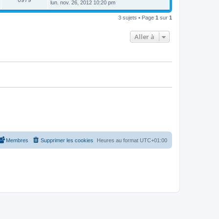
6979
e
lun. nov. 26, 2012 10:20 pm
e
e
e
r
s
r
u
n
s
s
m
3 sujets • Page
1
sur
1
i
a
e
e
e
g
s
r
e
s
Aller à
s
m
a
e
g
s
e
s
a
g
e
Membres
Supprimer les cookies
Heures au format
UTC+01:00