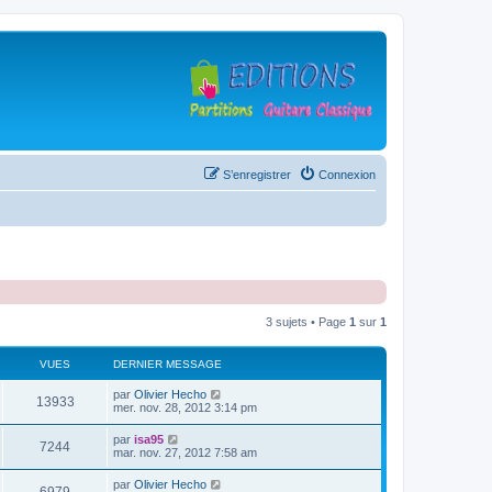
S’enregistrer
Connexion
3 sujets • Page
1
sur
1
VUES
DERNIER MESSAGE
D
par
Olivier Hecho
V
13933
e
mer. nov. 28, 2012 3:14 pm
r
u
n
D
par
isa95
V
7244
i
e
mar. nov. 27, 2012 7:58 am
e
e
r
r
u
n
D
par
Olivier Hecho
s
m
V
i