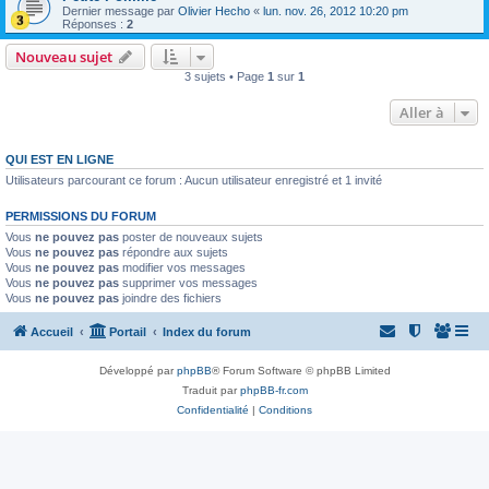
Dernier message par
Olivier Hecho
«
lun. nov. 26, 2012 10:20 pm
Réponses :
2
Nouveau sujet
3 sujets • Page
1
sur
1
Aller à
QUI EST EN LIGNE
Utilisateurs parcourant ce forum : Aucun utilisateur enregistré et 1 invité
PERMISSIONS DU FORUM
Vous
ne pouvez pas
poster de nouveaux sujets
Vous
ne pouvez pas
répondre aux sujets
Vous
ne pouvez pas
modifier vos messages
Vous
ne pouvez pas
supprimer vos messages
Vous
ne pouvez pas
joindre des fichiers
Accueil
Portail
Index du forum
Développé par
phpBB
® Forum Software © phpBB Limited
Traduit par
phpBB-fr.com
Confidentialité
|
Conditions