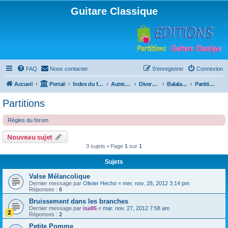
Guitare Classique
FAQ
Nous contacter
S’enregistrer
Connexion
Accueil
Portail
Index du forum
Autres instruments à cordes pincées, ou styles
Divers instruments
Balalaïka
Partitions
Partitions
Règles du forum
Nouveau sujet
3 sujets • Page
1
sur
1
Sujets
Valse Mélancolique
Dernier message par
Olivier Hecho
«
mer. nov. 28, 2012 3:14 pm
Réponses :
6
Bruissement dans les branches
Dernier message par
isa95
«
mar. nov. 27, 2012 7:58 am
Réponses :
2
Petite Pomme