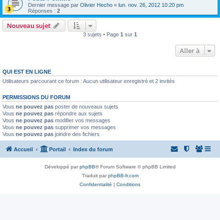
Dernier message par
Olivier Hecho
«
lun. nov. 26, 2012 10:20 pm
Réponses :
2
Nouveau sujet
3 sujets • Page
1
sur
1
Aller à
QUI EST EN LIGNE
Utilisateurs parcourant ce forum : Aucun utilisateur enregistré et 2 invités
PERMISSIONS DU FORUM
Vous
ne pouvez pas
poster de nouveaux sujets
Vous
ne pouvez pas
répondre aux sujets
Vous
ne pouvez pas
modifier vos messages
Vous
ne pouvez pas
supprimer vos messages
Vous
ne pouvez pas
joindre des fichiers
Accueil
Portail
Index du forum
Développé par
phpBB
® Forum Software © phpBB Limited
Traduit par
phpBB-fr.com
Confidentialité
|
Conditions