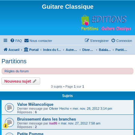
Guitare Classique
FAQ
Nous contacter
S’enregistrer
Connexion
Accueil
Portail
Index du forum
Autres instruments à cordes pincées, ou styles
Divers instruments
Balalaïka
Partitions
Partitions
Règles du forum
Nouveau sujet
3 sujets • Page
1
sur
1
Sujets
Valse Mélancolique
Dernier message par
Olivier Hecho
«
mer. nov. 28, 2012 3:14 pm
Réponses :
6
Bruissement dans les branches
Dernier message par
isa95
«
mar. nov. 27, 2012 7:58 am
Réponses :
2
Petite Pomme