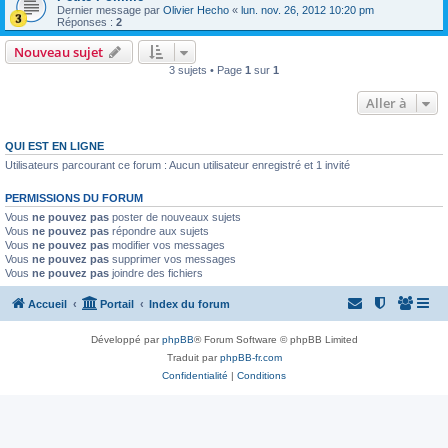
Dernier message par
Olivier Hecho
«
lun. nov. 26, 2012 10:20 pm
Réponses :
2
Nouveau sujet
3 sujets • Page
1
sur
1
Aller à
QUI EST EN LIGNE
Utilisateurs parcourant ce forum : Aucun utilisateur enregistré et 1 invité
PERMISSIONS DU FORUM
Vous
ne pouvez pas
poster de nouveaux sujets
Vous
ne pouvez pas
répondre aux sujets
Vous
ne pouvez pas
modifier vos messages
Vous
ne pouvez pas
supprimer vos messages
Vous
ne pouvez pas
joindre des fichiers
Accueil
Portail
Index du forum
Développé par
phpBB
® Forum Software © phpBB Limited
Traduit par
phpBB-fr.com
Confidentialité
|
Conditions