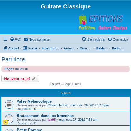
Guitare Classique
FAQ
Nous contacter
S’enregistrer
Connexion
Accueil
Portail
Index du forum
Autres instruments à cordes pincées, ou styles
Divers instruments
Balalaïka
Partitions
Partitions
Règles du forum
Nouveau sujet
3 sujets • Page
1
sur
1
Sujets
Valse Mélancolique
Dernier message par
Olivier Hecho
«
mer. nov. 28, 2012 3:14 pm
Réponses :
6
Bruissement dans les branches
Dernier message par
isa95
«
mar. nov. 27, 2012 7:58 am
Réponses :
2
Petite Pomme