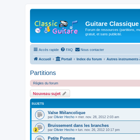
Guitare Classique
Forum de ressources (partitions, mu
gratuit, et sans publicité.
Accès rapide
FAQ
Nous contacter
Accueil
Portail
Index du forum
Autres instruments 
Partitions
Règles du forum
Nouveau sujet
SUJETS
Valse Mélancolique
par
Olivier Hecho
»
mer. nov. 28, 2012 2:03 am
Bruissement dans les branches
par
Olivier Hecho
»
lun. nov. 26, 2012 10:17 pm
Petite Pomme