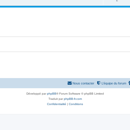
2
p
n
é
o
s
p
n
e
o
s
s
n
e
s
s
e
s
Nous contacter
L’équipe du forum
Développé par
phpBB
® Forum Software © phpBB Limited
Traduit par
phpBB-fr.com
Confidentialité
|
Conditions