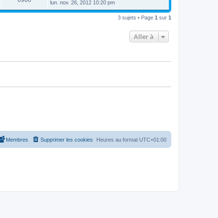
6960
e
lun. nov. 26, 2012 10:20 pm
e
e
e
r
s
r
u
n
s
s
m
3 sujets • Page
1
sur
1
i
a
e
e
e
g
s
r
e
s
Aller à
s
m
a
e
g
s
e
s
a
g
e
Membres
Supprimer les cookies
Heures au format
UTC+01:00