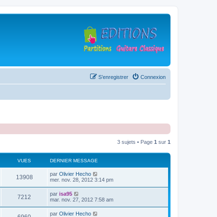
S’enregistrer
Connexion
3 sujets • Page
1
sur
1
VUES
DERNIER MESSAGE
D
par
Olivier Hecho
V
13908
e
mer. nov. 28, 2012 3:14 pm
r
u
n
D
par
isa95
V
7212
i
e
mar. nov. 27, 2012 7:58 am
e
e
r
r
u
n
D
par
Olivier Hecho
s
m
V
i