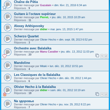
Chaîne de Pétia
Dernier message par
Gazalain
«
dim. févr. 21, 2016 6:34 am
Réponses :
9
Guitare à l'octave supérieur
Dernier message par
PierreL
«
jeu. déc. 10, 2015 10:29 am
Réponses :
11
Alexey Arkhipovsky
Dernier message par
didier
«
mar. janv. 13, 2015 1:47 pm
Scherzo Quartet
Dernier message par
Olivier Hecho
«
dim. sept. 08, 2013 6:52 pm
Réponses :
3
Orchestre avec Balalaïka
Dernier message par
Manu Cavalier
«
jeu. déc. 13, 2012 11:03 pm
Réponses :
20
1
2
Mandoline
Dernier message par
Mitaki
«
lun. déc. 10, 2012 10:51 pm
Réponses :
4
Les Classiques de la Balalaïka
Dernier message par
Olivier Hecho
«
dim. déc. 09, 2012 1:44 pm
Réponses :
6
Olivier Hecho à la Balalaïka
Dernier message par
didier
«
sam. déc. 01, 2012 10:19 am
Réponses :
18
1
2
Na здоровье
Dernier message par
Olivier Hecho
«
jeu. nov. 29, 2012 8:22 pm
Réponses :
7