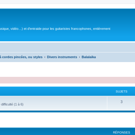
sique, vidéo…) et d'entraide pour les guitaristes francophones, entièrement
à cordes pincées, ou styles
Divers instruments
Balalaïka
SUJETS
S
3
ifficulté (1 à 6)
u
j
e
RÉPONSES
t