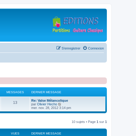
S’enregistrer
Connexion
MESSAGES
DERNIER MESSAGE
D
Re: Valse Mélancolique
M
13
e
V
par
Olivier Hecho
r
o
mer. nov. 28, 2012 3:14 pm
e
n
i
i
r
s
e
l
10 sujets • Page
1
sur
1
r
e
s
m
d
e
e
s
r
VUES
a
DERNIER MESSAGE