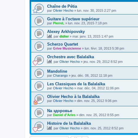
Chaîne de Pétia
par
Olivier Hecho
»
lun. nov. 30, 2015 2:27 pm
Guitare à l'octave supérieur
par
PierreL
»
lun. nov. 23, 2015 7:18 pm
Alexey Arkhipovsky
par
didier
»
mar. janv. 13, 2015 1:47 pm
Scherzo Quartet
par
Grive Musicienne
»
lun. févr. 18, 2013 5:38 pm
Orchestre avec Balalaïka
par
Olivier Hecho
»
jeu. nov. 29, 2012 8:52 pm
Mandoline
par
Charango
»
jeu. déc. 06, 2012 11:18 pm
Les Classiques de la Balalaïka
par
Olivier Hecho
»
mar. déc. 04, 2012 11:06 pm
Olivier Hecho à la Balalaïka
par
Olivier Hecho
»
dim. nov. 25, 2012 9:06 pm
Na здоровье
par
Daniel d'Arles
»
dim. nov. 25, 2012 8:55 pm
Histoire de la Balalaïka
par
Olivier Hecho
»
dim. nov. 25, 2012 8:52 pm