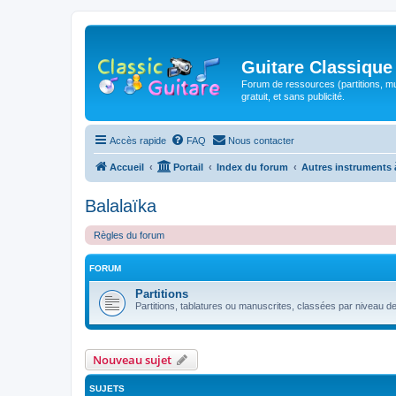
Guitare Classique
Forum de ressources (partitions, mu
gratuit, et sans publicité.
Accès rapide
FAQ
Nous contacter
Accueil
Portail
Index du forum
Autres instruments 
Balalaïka
Règles du forum
FORUM
Partitions
Partitions, tablatures ou manuscrites, classées par niveau de d
Nouveau sujet
SUJETS