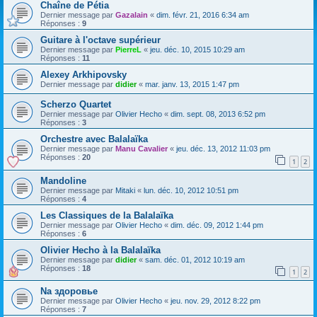
Chaîne de Pétia
Dernier message par
Gazalain
«
dim. févr. 21, 2016 6:34 am
Réponses :
9
Guitare à l'octave supérieur
Dernier message par
PierreL
«
jeu. déc. 10, 2015 10:29 am
Réponses :
11
Alexey Arkhipovsky
Dernier message par
didier
«
mar. janv. 13, 2015 1:47 pm
Scherzo Quartet
Dernier message par
Olivier Hecho
«
dim. sept. 08, 2013 6:52 pm
Réponses :
3
Orchestre avec Balalaïka
Dernier message par
Manu Cavalier
«
jeu. déc. 13, 2012 11:03 pm
Réponses :
20
1
2
Mandoline
Dernier message par
Mitaki
«
lun. déc. 10, 2012 10:51 pm
Réponses :
4
Les Classiques de la Balalaïka
Dernier message par
Olivier Hecho
«
dim. déc. 09, 2012 1:44 pm
Réponses :
6
Olivier Hecho à la Balalaïka
Dernier message par
didier
«
sam. déc. 01, 2012 10:19 am
Réponses :
18
1
2
Na здоровье
Dernier message par
Olivier Hecho
«
jeu. nov. 29, 2012 8:22 pm
Réponses :
7