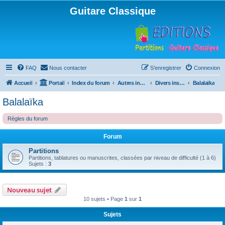
Guitare Classique
FAQ
Nous contacter
S’enregistrer
Connexion
Accueil
Portail
Index du forum
Autres instruments à cordes pincées, ou styles
Divers instruments
Balalaïka
Balalaïka
Règles du forum
Forum
Partitions
Partitions, tablatures ou manuscrites, classées par niveau de difficulté (1 à 6)
Sujets :
3
Nouveau sujet
10 sujets • Page
1
sur
1
Sujets