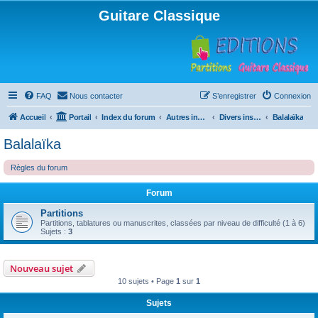
Guitare Classique
FAQ
Nous contacter
S’enregistrer
Connexion
Accueil
Portail
Index du forum
Autres instruments à cordes pincées, ou styles
Divers instruments
Balalaïka
Balalaïka
Règles du forum
Forum
Partitions
Partitions, tablatures ou manuscrites, classées par niveau de difficulté (1 à 6)
Sujets :
3
Nouveau sujet
10 sujets • Page
1
sur
1
Sujets