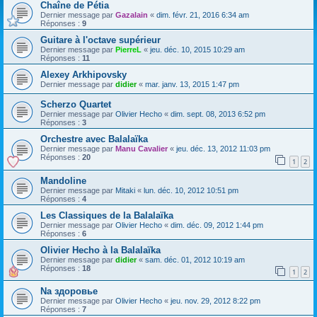
Chaîne de Pétia
Dernier message par
Gazalain
«
dim. févr. 21, 2016 6:34 am
Réponses :
9
Guitare à l'octave supérieur
Dernier message par
PierreL
«
jeu. déc. 10, 2015 10:29 am
Réponses :
11
Alexey Arkhipovsky
Dernier message par
didier
«
mar. janv. 13, 2015 1:47 pm
Scherzo Quartet
Dernier message par
Olivier Hecho
«
dim. sept. 08, 2013 6:52 pm
Réponses :
3
Orchestre avec Balalaïka
Dernier message par
Manu Cavalier
«
jeu. déc. 13, 2012 11:03 pm
Réponses :
20
1
2
Mandoline
Dernier message par
Mitaki
«
lun. déc. 10, 2012 10:51 pm
Réponses :
4
Les Classiques de la Balalaïka
Dernier message par
Olivier Hecho
«
dim. déc. 09, 2012 1:44 pm
Réponses :
6
Olivier Hecho à la Balalaïka
Dernier message par
didier
«
sam. déc. 01, 2012 10:19 am
Réponses :
18
1
2
Na здоровье
Dernier message par
Olivier Hecho
«
jeu. nov. 29, 2012 8:22 pm
Réponses :
7