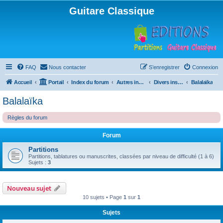
Guitare Classique
FAQ
Nous contacter
S’enregistrer
Connexion
Accueil
Portail
Index du forum
Autres instruments à cordes pincées, ou styles
Divers instruments
Balalaïka
Balalaïka
Règles du forum
Forum
Partitions
Partitions, tablatures ou manuscrites, classées par niveau de difficulté (1 à 6)
Sujets :
3
Nouveau sujet
10 sujets • Page
1
sur
1
Sujets