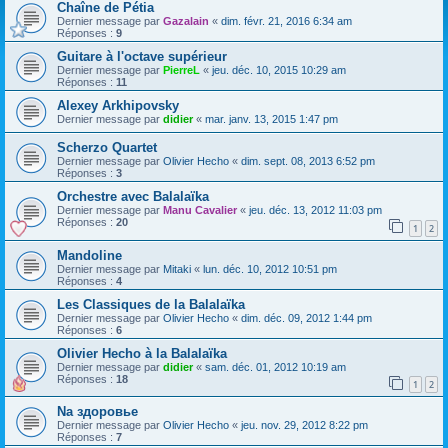
Chaîne de Pétia
Dernier message par
Gazalain
«
dim. févr. 21, 2016 6:34 am
Réponses :
9
Guitare à l'octave supérieur
Dernier message par
PierreL
«
jeu. déc. 10, 2015 10:29 am
Réponses :
11
Alexey Arkhipovsky
Dernier message par
didier
«
mar. janv. 13, 2015 1:47 pm
Scherzo Quartet
Dernier message par
Olivier Hecho
«
dim. sept. 08, 2013 6:52 pm
Réponses :
3
Orchestre avec Balalaïka
Dernier message par
Manu Cavalier
«
jeu. déc. 13, 2012 11:03 pm
Réponses :
20
1
2
Mandoline
Dernier message par
Mitaki
«
lun. déc. 10, 2012 10:51 pm
Réponses :
4
Les Classiques de la Balalaïka
Dernier message par
Olivier Hecho
«
dim. déc. 09, 2012 1:44 pm
Réponses :
6
Olivier Hecho à la Balalaïka
Dernier message par
didier
«
sam. déc. 01, 2012 10:19 am
Réponses :
18
1
2
Na здоровье
Dernier message par
Olivier Hecho
«
jeu. nov. 29, 2012 8:22 pm
Réponses :
7