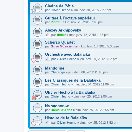
Chaîne de Pétia
par
Olivier Hecho
»
lun. nov. 30, 2015 2:27 pm
Guitare à l'octave supérieur
par
PierreL
»
lun. nov. 23, 2015 7:18 pm
Alexey Arkhipovsky
par
didier
»
mar. janv. 13, 2015 1:47 pm
Scherzo Quartet
par
Grive Musicienne
»
lun. févr. 18, 2013 5:38 pm
Orchestre avec Balalaïka
par
Olivier Hecho
»
jeu. nov. 29, 2012 8:52 pm
Mandoline
par
Charango
»
jeu. déc. 06, 2012 11:18 pm
Les Classiques de la Balalaïka
par
Olivier Hecho
»
mar. déc. 04, 2012 11:06 pm
Olivier Hecho à la Balalaïka
par
Olivier Hecho
»
dim. nov. 25, 2012 9:06 pm
Na здоровье
par
Daniel d'Arles
»
dim. nov. 25, 2012 8:55 pm
Histoire de la Balalaïka
par
Olivier Hecho
»
dim. nov. 25, 2012 8:52 pm