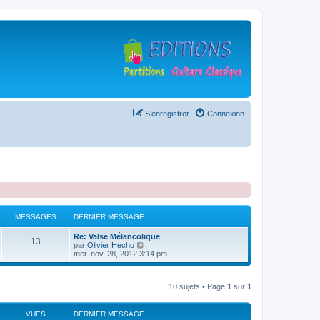
S’enregistrer
Connexion
MESSAGES
DERNIER MESSAGE
D
Re: Valse Mélancolique
M
13
e
V
par
Olivier Hecho
r
o
mer. nov. 28, 2012 3:14 pm
e
n
i
i
r
s
e
l
10 sujets • Page
1
sur
1
r
e
s
m
d
e
e
s
r
VUES
a
DERNIER MESSAGE