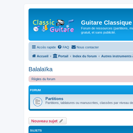
Guitare Classique
Forum de ressources (partitions, mu
gratuit, et sans publicité.
Accès rapide
FAQ
Nous contacter
Accueil
Portail
Index du forum
Autres instruments 
Balalaïka
Règles du forum
FORUM
Partitions
Partitions, tablatures ou manuscrites, classées par niveau de d
Nouveau sujet
SUJETS