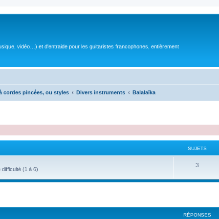
sique, vidéo…) et d'entraide pour les guitaristes francophones, entièrement
à cordes pincées, ou styles
Divers instruments
Balalaïka
SUJETS
S
3
ifficulté (1 à 6)
u
j
e
RÉPONSES
t