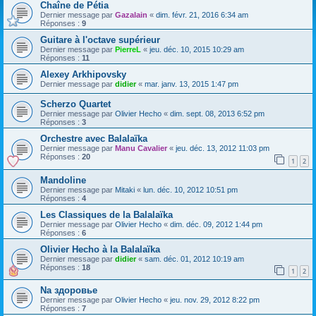
Chaîne de Pétia
Dernier message par
Gazalain
«
dim. févr. 21, 2016 6:34 am
Réponses :
9
Guitare à l'octave supérieur
Dernier message par
PierreL
«
jeu. déc. 10, 2015 10:29 am
Réponses :
11
Alexey Arkhipovsky
Dernier message par
didier
«
mar. janv. 13, 2015 1:47 pm
Scherzo Quartet
Dernier message par
Olivier Hecho
«
dim. sept. 08, 2013 6:52 pm
Réponses :
3
Orchestre avec Balalaïka
Dernier message par
Manu Cavalier
«
jeu. déc. 13, 2012 11:03 pm
Réponses :
20
1
2
Mandoline
Dernier message par
Mitaki
«
lun. déc. 10, 2012 10:51 pm
Réponses :
4
Les Classiques de la Balalaïka
Dernier message par
Olivier Hecho
«
dim. déc. 09, 2012 1:44 pm
Réponses :
6
Olivier Hecho à la Balalaïka
Dernier message par
didier
«
sam. déc. 01, 2012 10:19 am
Réponses :
18
1
2
Na здоровье
Dernier message par
Olivier Hecho
«
jeu. nov. 29, 2012 8:22 pm
Réponses :
7