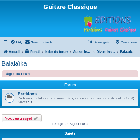
Guitare Classique
FAQ
Nous contacter
S’enregistrer
Connexion
Accueil
Portail
Index du forum
Autres instruments à cordes pincées, ou styles
Divers instruments
Balalaïka
Balalaïka
Règles du forum
Forum
Partitions
Partitions, tablatures ou manuscrites, classées par niveau de difficulté (1 à 6)
Sujets :
3
Nouveau sujet
10 sujets • Page
1
sur
1
Sujets