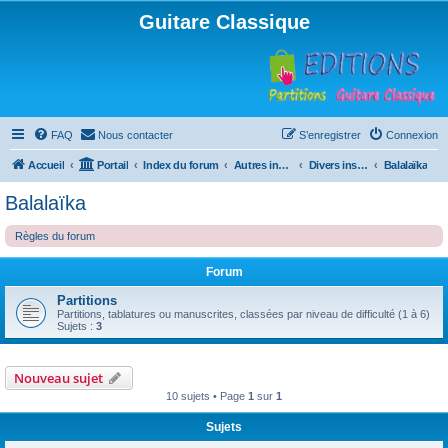
Guitare Classique
FAQ
Nous contacter
S’enregistrer
Connexion
Accueil
Portail
Index du forum
Autres instruments à cordes pincées, ou styles
Divers instruments
Balalaïka
Balalaïka
Règles du forum
Forum
Partitions
Partitions, tablatures ou manuscrites, classées par niveau de difficulté (1 à 6)
Sujets :
3
Nouveau sujet
10 sujets • Page
1
sur
1
Sujets