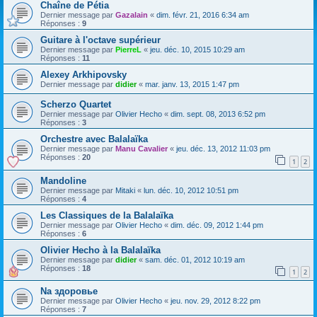
Chaîne de Pétia
Dernier message par
Gazalain
«
dim. févr. 21, 2016 6:34 am
Réponses :
9
Guitare à l'octave supérieur
Dernier message par
PierreL
«
jeu. déc. 10, 2015 10:29 am
Réponses :
11
Alexey Arkhipovsky
Dernier message par
didier
«
mar. janv. 13, 2015 1:47 pm
Scherzo Quartet
Dernier message par
Olivier Hecho
«
dim. sept. 08, 2013 6:52 pm
Réponses :
3
Orchestre avec Balalaïka
Dernier message par
Manu Cavalier
«
jeu. déc. 13, 2012 11:03 pm
Réponses :
20
1
2
Mandoline
Dernier message par
Mitaki
«
lun. déc. 10, 2012 10:51 pm
Réponses :
4
Les Classiques de la Balalaïka
Dernier message par
Olivier Hecho
«
dim. déc. 09, 2012 1:44 pm
Réponses :
6
Olivier Hecho à la Balalaïka
Dernier message par
didier
«
sam. déc. 01, 2012 10:19 am
Réponses :
18
1
2
Na здоровье
Dernier message par
Olivier Hecho
«
jeu. nov. 29, 2012 8:22 pm
Réponses :
7