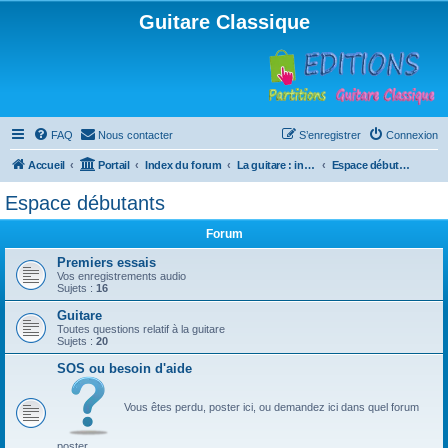
Guitare Classique
FAQ
Nous contacter
S’enregistrer
Connexion
Accueil
Portail
Index du forum
La guitare : instrument, cours et théorie
Espace débutants
Espace débutants
Forum
Premiers essais
Vos enregistrements audio
Sujets :
16
Guitare
Toutes questions relatif à la guitare
Sujets :
20
SOS ou besoin d'aide
Vous êtes perdu, poster ici, ou demandez ici dans quel forum
poster