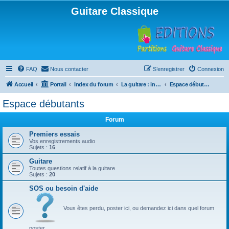
Guitare Classique
FAQ
Nous contacter
S’enregistrer
Connexion
Accueil
Portail
Index du forum
La guitare : instrument, cours et théorie
Espace débutants
Espace débutants
Forum
Premiers essais
Vos enregistrements audio
Sujets :
16
Guitare
Toutes questions relatif à la guitare
Sujets :
20
SOS ou besoin d'aide
Vous êtes perdu, poster ici, ou demandez ici dans quel forum
poster