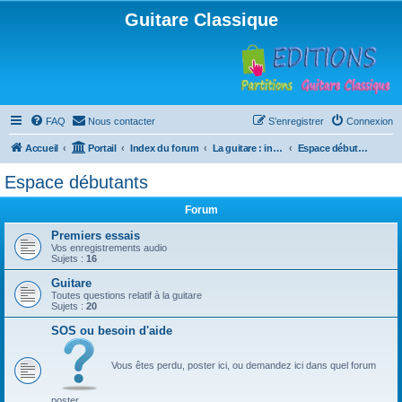
Guitare Classique
FAQ
Nous contacter
S’enregistrer
Connexion
Accueil
Portail
Index du forum
La guitare : instrument, cours et théorie
Espace débutants
Espace débutants
Forum
Premiers essais
Vos enregistrements audio
Sujets :
16
Guitare
Toutes questions relatif à la guitare
Sujets :
20
SOS ou besoin d'aide
Vous êtes perdu, poster ici, ou demandez ici dans quel forum
poster