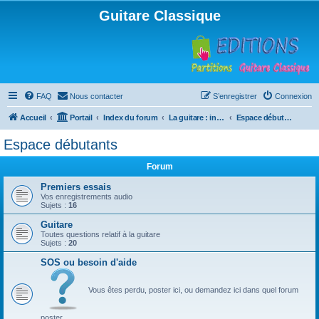
Guitare Classique
FAQ
Nous contacter
S’enregistrer
Connexion
Accueil
Portail
Index du forum
La guitare : instrument, cours et théorie
Espace débutants
Espace débutants
Forum
Premiers essais
Vos enregistrements audio
Sujets :
16
Guitare
Toutes questions relatif à la guitare
Sujets :
20
SOS ou besoin d'aide
Vous êtes perdu, poster ici, ou demandez ici dans quel forum
poster