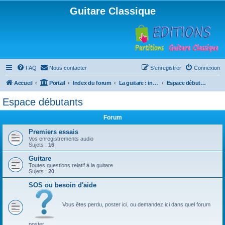
Guitare Classique
FAQ
Nous contacter
S’enregistrer
Connexion
Accueil
Portail
Index du forum
La guitare : instrument, cours et théorie
Espace débutants
Espace débutants
Forum
Premiers essais
Vos enregistrements audio
Sujets :
16
Guitare
Toutes questions relatif à la guitare
Sujets :
20
SOS ou besoin d'aide
Vous êtes perdu, poster ici, ou demandez ici dans quel forum
poster