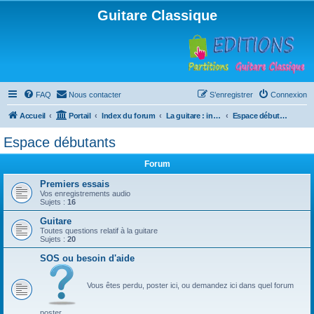
Guitare Classique
FAQ
Nous contacter
S’enregistrer
Connexion
Accueil
Portail
Index du forum
La guitare : instrument, cours et théorie
Espace débutants
Espace débutants
Forum
Premiers essais
Vos enregistrements audio
Sujets :
16
Guitare
Toutes questions relatif à la guitare
Sujets :
20
SOS ou besoin d'aide
Vous êtes perdu, poster ici, ou demandez ici dans quel forum
poster