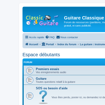
Guitare Classique
Forum de ressources (partitions, mu
gratuit, et sans publicité.
Accès rapide
FAQ
Nous contacter
Accueil
Portail
Index du forum
La guitare : instrum
Espace débutants
FORUM
Premiers essais
Vos enregistrements audio
Guitare
Toutes questions relatif à la guitare
SOS ou besoin d'aide
Vous êtes perdu, poster ici, ou demandez ici d