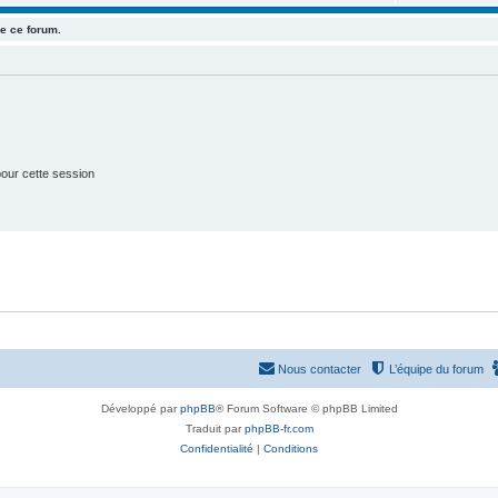
e
s
e ce forum.
t
s
our cette session
Nous contacter
L’équipe du forum
Développé par
phpBB
® Forum Software © phpBB Limited
Traduit par
phpBB-fr.com
Confidentialité
|
Conditions