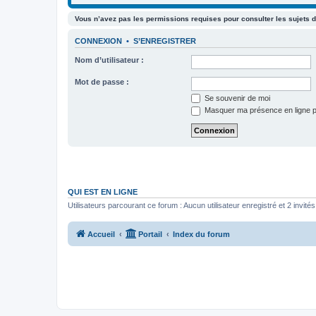
Vous n’avez pas les permissions requises pour consulter les sujets d
CONNEXION
•
S’ENREGISTRER
Nom d’utilisateur :
Mot de passe :
Se souvenir de moi
Masquer ma présence en ligne p
QUI EST EN LIGNE
Utilisateurs parcourant ce forum : Aucun utilisateur enregistré et 2 invités
Accueil
Portail
Index du forum