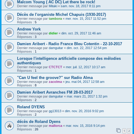
Malcom Young ( AC DC) Let there be rock!
Dernier message par
Mitaki
«
sam. nov. 18, 2017 8:11 pm
Décès de l'organiste Michel Chapuis (1930-2017)
Dernier message par
tambora
«
mer. nov. 15, 2017 11:52 pm
Réponses :
5
Andrew York
Dernier message par
didier
«
dim. oct. 29, 2017 11:46 am
Réponses :
3
Damien Aribert - Radio France Bleu Cotentin - 22-10-2017
Dernier message par
damguitar
«
dim. oct. 22, 2017 12:54 pm
Réponses :
1
Lorsque l'intelligence artificielle compose des mélodies
authentiques
Dernier message par
CTCTCT
«
mer. juil. 12, 2017 10:17 am
Réponses :
1
"Can U feel the groove?" sur Radio Alma
Dernier message par
zacolma
«
jeu. mai 04, 2017 12:58 am
Réponses :
8
Damien Aribert Avranches FM 28-03-2017
Dernier message par
damguitar
«
mar. mars 21, 2017 1:32 pm
Réponses :
2
Roland DYENS
Dernier message par
gg13013
«
dim. nov. 20, 2016 9:02 pm
Réponses :
2
décès de Roland Dyens
Dernier message par
mallorca
«
mar. nov. 15, 2016 9:14 pm
Réponses :
26
1
2