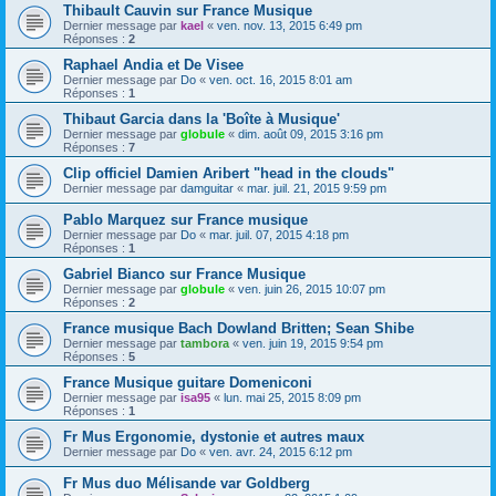
Thibault Cauvin sur France Musique
Dernier message par
kael
«
ven. nov. 13, 2015 6:49 pm
Réponses :
2
Raphael Andia et De Visee
Dernier message par
Do
«
ven. oct. 16, 2015 8:01 am
Réponses :
1
Thibaut Garcia dans la 'Boîte à Musique'
Dernier message par
globule
«
dim. août 09, 2015 3:16 pm
Réponses :
7
Clip officiel Damien Aribert "head in the clouds"
Dernier message par
damguitar
«
mar. juil. 21, 2015 9:59 pm
Pablo Marquez sur France musique
Dernier message par
Do
«
mar. juil. 07, 2015 4:18 pm
Réponses :
1
Gabriel Bianco sur France Musique
Dernier message par
globule
«
ven. juin 26, 2015 10:07 pm
Réponses :
2
France musique Bach Dowland Britten; Sean Shibe
Dernier message par
tambora
«
ven. juin 19, 2015 9:54 pm
Réponses :
5
France Musique guitare Domeniconi
Dernier message par
isa95
«
lun. mai 25, 2015 8:09 pm
Réponses :
1
Fr Mus Ergonomie, dystonie et autres maux
Dernier message par
Do
«
ven. avr. 24, 2015 6:12 pm
Fr Mus duo Mélisande var Goldberg