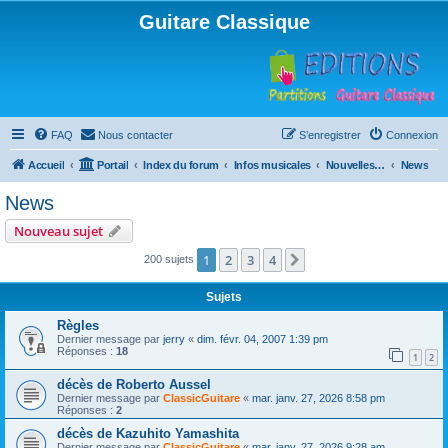
Guitare Classique
FAQ
Nous contacter
S’enregistrer
Connexion
Accueil
Portail
Index du forum
Infos musicales
Nouvelles de toutes sortes, concerts, partitions…
News
News
Nouveau sujet
1
2
3
4
Suivante
200 sujets
Sujets
Règles
Dernier message par
jerry
«
dim. févr. 04, 2007 1:39 pm
Réponses :
18
1
2
décès de Roberto Aussel
Dernier message par
ClassicGuitare
«
mar. janv. 27, 2026 8:58 pm
Réponses :
2
décès de Kazuhito Yamashita
Dernier message par
ClassicGuitare
«
mar. janv. 27, 2026 9:28 am