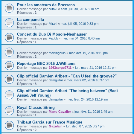
Pour les amateurs de Brassens ...
Dernier message par
Mitaki
«
sam. juil. 30, 2016 8:10 am
Réponses :
2
La campanella
Dernier message par
Mitaki
«
mar. juil. 05, 2016 9:33 pm
Réponses :
1
Concert du Duo Di Mosole-Neuhauser
Dernier message par
Fabbb
«
mer. mai 04, 2016 8:40 am
Réponses :
1
Dernier message par
martingouin
«
mar. avr. 19, 2016 9:19 pm
Réponses :
2
Reportage BBC 2016 J.Williams
Dernier message par
1963serge2711
«
lun. mars 21, 2016 12:21 pm
Clip officiel Damien Aribert - "Can U feel the groove?"
Dernier message par
damguitar
«
mer. mars 02, 2016 10:37 pm
Réponses :
8
Clip officiel Damien Aribert "The being between" (Badi
Assad/Jeff Young)
Dernier message par
damguitar
«
mer. févr. 24, 2016 12:19 am
Royal Classic String
Dernier message par
Manu Cavalier
«
jeu. févr. 11, 2016 1:49 am
Réponses :
1
Thibaut Garcia sur France Musique
Dernier message par
Gazalain
«
lun. déc. 07, 2015 8:27 pm
Réponses :
2