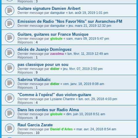
Réponses :
3
Guitare signature Damien Aribert
Dernier message par
damguitar
«
lun. août 19, 2019 1:01 pm
Emission de Radio "Nos Favor'Hits" sur Avranches-FM
Dernier message par
damguitar
«
jeu. mars 21, 2019 12:32 pm
Guitare, guitares sur France Musique
Dernier message par
globule
«
sam. mars 09, 2019 5:47 pm
Réponses :
4
décès de Juanjo Domínguez
Dernier message par
zacolma
«
lun. févr. 11, 2019 12:49 am
Réponses :
1
pas classique pour un sou
Dernier message par
didier
«
jeu. févr. 07, 2019 2:50 pm
Réponses :
9
Sabrina Vlaškalic
Dernier message par
didier
«
ven. janv. 18, 2019 8:08 am
Réponses :
1
"Comme à l'opéra!" duo violon-guitare
Dernier message par
Lysiane Chantre
«
lun. oct. 29, 2018 4:03 pm
Réponses :
4
Dans les cordes sur Radio Alma
Dernier message par
globule
«
dim. juin 10, 2018 8:51 am
Réponses :
8
Raul Garcia Zarate
Dernier message par
Daniel d'Arles
«
mar. avr. 24, 2018 8:54 am
Réponses :
10