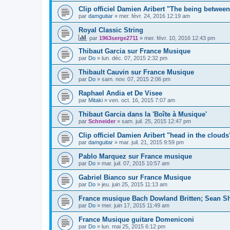
Clip officiel Damien Aribert "The being betwee
par
damguitar
»
mer. févr. 24, 2016 12:19 am
Royal Classic String
par
1963serge2711
»
mer. févr. 10, 2016 12:43 pm
Thibaut Garcia sur France Musique
par
Do
»
lun. déc. 07, 2015 2:32 pm
Thibault Cauvin sur France Musique
par
Do
»
sam. nov. 07, 2015 2:06 pm
Raphael Andia et De Visee
par
Mitaki
»
ven. oct. 16, 2015 7:07 am
Thibaut Garcia dans la 'Boîte à Musique'
par
Schneider
»
sam. juil. 25, 2015 12:47 pm
Clip officiel Damien Aribert "head in the clouds
par
damguitar
»
mar. juil. 21, 2015 9:59 pm
Pablo Marquez sur France musique
par
Do
»
mar. juil. 07, 2015 10:57 am
Gabriel Bianco sur France Musique
par
Do
»
jeu. juin 25, 2015 11:13 am
France musique Bach Dowland Britten; Sean S
par
Do
»
mer. juin 17, 2015 11:49 am
France Musique guitare Domeniconi
par
Do
»
lun. mai 25, 2015 6:12 pm