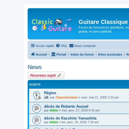
Guitare Classique
Forum de ressources (partitions, mu
gratuit, et sans publicité.
Accès rapide
FAQ
Nous contacter
Accueil
Portail
Index du forum
Infos musicales
N
News
Nouveau sujet
SUJETS
Règles
par
ClassicGuitare
»
sam. mai 21, 2005 2:22 pm
décès de Roberto Aussel
par
didier
»
mar. janv. 27, 2026 6:42 pm
décès de Kazuhito Yamashita
par
didier
»
lun. janv. 26, 2026 7:29 am