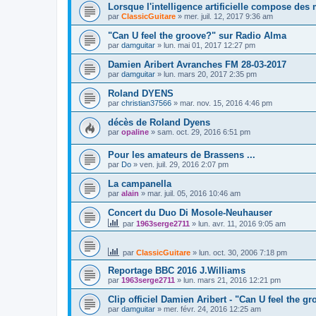
Lorsque l'intelligence artificielle compose des
par
ClassicGuitare
»
mer. juil. 12, 2017 9:36 am
"Can U feel the groove?" sur Radio Alma
par
damguitar
»
lun. mai 01, 2017 12:27 pm
Damien Aribert Avranches FM 28-03-2017
par
damguitar
»
lun. mars 20, 2017 2:35 pm
Roland DYENS
par
christian37566
»
mar. nov. 15, 2016 4:46 pm
décès de Roland Dyens
par
opaline
»
sam. oct. 29, 2016 6:51 pm
Pour les amateurs de Brassens ...
par
Do
»
ven. juil. 29, 2016 2:07 pm
La campanella
par
alain
»
mar. juil. 05, 2016 10:46 am
Concert du Duo Di Mosole-Neuhauser
par
1963serge2711
»
lun. avr. 11, 2016 9:05 am
par
ClassicGuitare
»
lun. oct. 30, 2006 7:18 pm
Reportage BBC 2016 J.Williams
par
1963serge2711
»
lun. mars 21, 2016 12:21 pm
Clip officiel Damien Aribert - "Can U feel the g
par
damguitar
»
mer. févr. 24, 2016 12:25 am