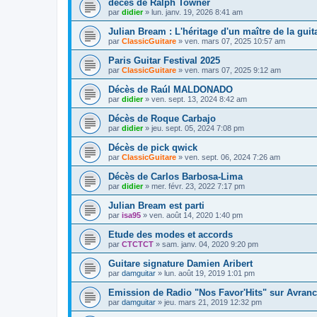
décès de Ralph Towner
par
didier
»
lun. janv. 19, 2026 8:41 am
Julian Bream : L'héritage d'un maître de la guit
par
ClassicGuitare
»
ven. mars 07, 2025 10:57 am
Paris Guitar Festival 2025
par
ClassicGuitare
»
ven. mars 07, 2025 9:12 am
Décès de Raúl MALDONADO
par
didier
»
ven. sept. 13, 2024 8:42 am
Décès de Roque Carbajo
par
didier
»
jeu. sept. 05, 2024 7:08 pm
Décès de pick qwick
par
ClassicGuitare
»
ven. sept. 06, 2024 7:26 am
Décès de Carlos Barbosa-Lima
par
didier
»
mer. févr. 23, 2022 7:17 pm
Julian Bream est parti
par
isa95
»
ven. août 14, 2020 1:40 pm
Etude des modes et accords
par
CTCTCT
»
sam. janv. 04, 2020 9:20 pm
Guitare signature Damien Aribert
par
damguitar
»
lun. août 19, 2019 1:01 pm
Emission de Radio "Nos Favor'Hits" sur Avran
par
damguitar
»
jeu. mars 21, 2019 12:32 pm