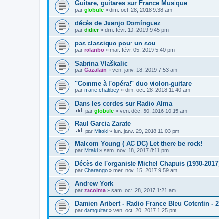
Guitare, guitares sur France Musique
par
globule
»
dim. oct. 28, 2018 9:38 am
décès de Juanjo Domínguez
par
didier
»
dim. févr. 10, 2019 9:45 pm
pas classique pour un sou
par
rolanbo
»
mar. févr. 05, 2019 5:40 pm
Sabrina Vlaškalic
par
Gazalain
»
ven. janv. 18, 2019 7:53 am
"Comme à l'opéra!" duo violon-guitare
par
marie.chabbey
»
dim. oct. 28, 2018 11:40 am
Dans les cordes sur Radio Alma
par
globule
»
ven. déc. 30, 2016 10:15 am
Raul Garcia Zarate
par
Mitaki
»
lun. janv. 29, 2018 11:03 pm
Malcom Young ( AC DC) Let there be rock!
par
Mitaki
»
sam. nov. 18, 2017 8:11 pm
Décès de l'organiste Michel Chapuis (1930-2017
par
Charango
»
mer. nov. 15, 2017 9:59 am
Andrew York
par
zacolma
»
sam. oct. 28, 2017 1:21 am
Damien Aribert - Radio France Bleu Cotentin - 2
par
damguitar
»
ven. oct. 20, 2017 1:25 pm