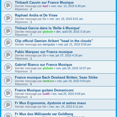
Thibault Cauvin sur France Musique
Dernier message par
kael
«
ven. nov. 13, 2015 6:49 pm
Réponses :
2
Raphael Andia et De Visee
Dernier message par
Do
«
ven. oct. 16, 2015 8:01 am
Réponses :
1
Thibaut Garcia dans la 'Boîte à Musique'
Dernier message par
globule
«
dim. août 09, 2015 3:16 pm
Réponses :
7
Clip officiel Damien Aribert "head in the clouds"
Dernier message par
damguitar
«
mar. juil. 21, 2015 9:59 pm
Pablo Marquez sur France musique
Dernier message par
Do
«
mar. juil. 07, 2015 4:18 pm
Réponses :
1
Gabriel Bianco sur France Musique
Dernier message par
globule
«
ven. juin 26, 2015 10:07 pm
Réponses :
2
France musique Bach Dowland Britten; Sean Shibe
Dernier message par
tambora
«
ven. juin 19, 2015 9:54 pm
Réponses :
5
France Musique guitare Domeniconi
Dernier message par
isa95
«
lun. mai 25, 2015 8:09 pm
Réponses :
1
Fr Mus Ergonomie, dystonie et autres maux
Dernier message par
Do
«
ven. avr. 24, 2015 6:12 pm
Fr Mus duo Mélisande var Goldberg