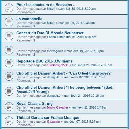
Pour les amateurs de Brassens ...
Dernier message par
Mitaki
«
sam. juil. 30, 2016 8:10 am
Réponses :
2
La campanella
Dernier message par
Mitaki
«
mar. juil. 05, 2016 9:33 pm
Réponses :
1
Concert du Duo Di Mosole-Neuhauser
Dernier message par
Fabbb
«
mer. mai 04, 2016 8:40 am
Réponses :
1
Dernier message par
martingouin
«
mar. avr. 19, 2016 9:19 pm
Réponses :
2
Reportage BBC 2016 J.Williams
Dernier message par
1963serge2711
«
lun. mars 21, 2016 12:21 pm
Clip officiel Damien Aribert - "Can U feel the groove?"
Dernier message par
damguitar
«
mer. mars 02, 2016 10:37 pm
Réponses :
8
Clip officiel Damien Aribert "The being between" (Badi
Assad/Jeff Young)
Dernier message par
damguitar
«
mer. févr. 24, 2016 12:19 am
Royal Classic String
Dernier message par
Manu Cavalier
«
jeu. févr. 11, 2016 1:49 am
Réponses :
1
Thibaut Garcia sur France Musique
Dernier message par
Gazalain
«
lun. déc. 07, 2015 8:27 pm
Réponses :
2