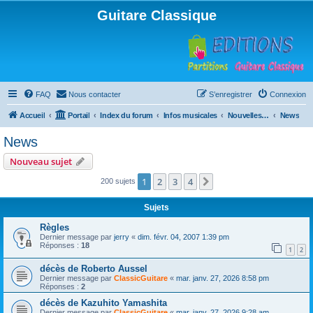
Guitare Classique
FAQ
Nous contacter
S’enregistrer
Connexion
Accueil
Portail
Index du forum
Infos musicales
Nouvelles de toutes sortes, concerts, partitions…
News
News
Nouveau sujet
1
2
3
4
Suivante
200 sujets
Sujets
Règles
Dernier message par
jerry
«
dim. févr. 04, 2007 1:39 pm
Réponses :
18
1
2
décès de Roberto Aussel
Dernier message par
ClassicGuitare
«
mar. janv. 27, 2026 8:58 pm
Réponses :
2
décès de Kazuhito Yamashita
Dernier message par
ClassicGuitare
«
mar. janv. 27, 2026 9:28 am