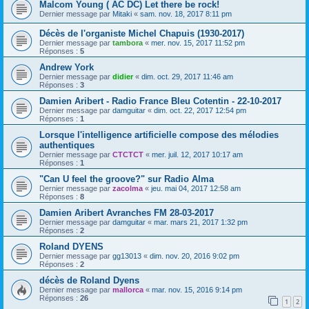
Malcom Young ( AC DC) Let there be rock!
Dernier message par
Mitaki
«
sam. nov. 18, 2017 8:11 pm
Décès de l'organiste Michel Chapuis (1930-2017)
Dernier message par
tambora
«
mer. nov. 15, 2017 11:52 pm
Réponses :
5
Andrew York
Dernier message par
didier
«
dim. oct. 29, 2017 11:46 am
Réponses :
3
Damien Aribert - Radio France Bleu Cotentin - 22-10-2017
Dernier message par
damguitar
«
dim. oct. 22, 2017 12:54 pm
Réponses :
1
Lorsque l'intelligence artificielle compose des mélodies
authentiques
Dernier message par
CTCTCT
«
mer. juil. 12, 2017 10:17 am
Réponses :
1
"Can U feel the groove?" sur Radio Alma
Dernier message par
zacolma
«
jeu. mai 04, 2017 12:58 am
Réponses :
8
Damien Aribert Avranches FM 28-03-2017
Dernier message par
damguitar
«
mar. mars 21, 2017 1:32 pm
Réponses :
2
Roland DYENS
Dernier message par
gg13013
«
dim. nov. 20, 2016 9:02 pm
Réponses :
2
décès de Roland Dyens
Dernier message par
mallorca
«
mar. nov. 15, 2016 9:14 pm
Réponses :
26
1
2