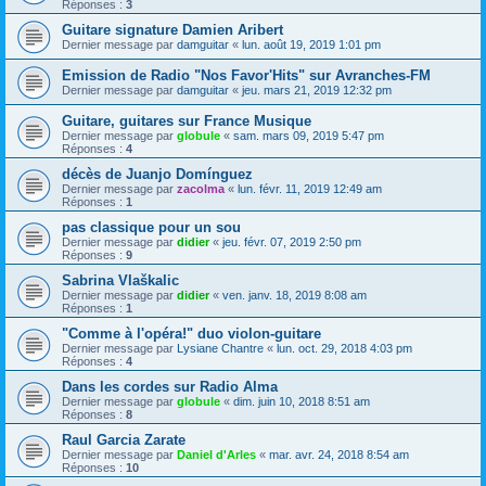
Réponses :
3
Guitare signature Damien Aribert
Dernier message par
damguitar
«
lun. août 19, 2019 1:01 pm
Emission de Radio "Nos Favor'Hits" sur Avranches-FM
Dernier message par
damguitar
«
jeu. mars 21, 2019 12:32 pm
Guitare, guitares sur France Musique
Dernier message par
globule
«
sam. mars 09, 2019 5:47 pm
Réponses :
4
décès de Juanjo Domínguez
Dernier message par
zacolma
«
lun. févr. 11, 2019 12:49 am
Réponses :
1
pas classique pour un sou
Dernier message par
didier
«
jeu. févr. 07, 2019 2:50 pm
Réponses :
9
Sabrina Vlaškalic
Dernier message par
didier
«
ven. janv. 18, 2019 8:08 am
Réponses :
1
"Comme à l'opéra!" duo violon-guitare
Dernier message par
Lysiane Chantre
«
lun. oct. 29, 2018 4:03 pm
Réponses :
4
Dans les cordes sur Radio Alma
Dernier message par
globule
«
dim. juin 10, 2018 8:51 am
Réponses :
8
Raul Garcia Zarate
Dernier message par
Daniel d'Arles
«
mar. avr. 24, 2018 8:54 am
Réponses :
10