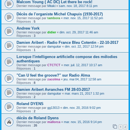
Malcom Young ( AC DC) Let there be rock!
Dernier message par
Mitaki
«
sam. nov. 18, 2017 8:11 pm
Décès de l'organiste Michel Chapuis (1930-2017)
Dernier message par
tambora
«
mer. nov. 15, 2017 11:52 pm
Réponses :
5
Andrew York
Dernier message par
didier
«
dim. oct. 29, 2017 11:46 am
Réponses :
3
Damien Aribert - Radio France Bleu Cotentin - 22-10-2017
Dernier message par
damguitar
«
dim. oct. 22, 2017 12:54 pm
Réponses :
1
Lorsque l'intelligence artificielle compose des mélodies
authentiques
Dernier message par
CTCTCT
«
mer. juil. 12, 2017 10:17 am
Réponses :
1
"Can U feel the groove?" sur Radio Alma
Dernier message par
zacolma
«
jeu. mai 04, 2017 12:58 am
Réponses :
8
Damien Aribert Avranches FM 28-03-2017
Dernier message par
damguitar
«
mar. mars 21, 2017 1:32 pm
Réponses :
2
Roland DYENS
Dernier message par
gg13013
«
dim. nov. 20, 2016 9:02 pm
Réponses :
2
décès de Roland Dyens
Dernier message par
mallorca
«
mar. nov. 15, 2016 9:14 pm
Réponses :
26
1
2