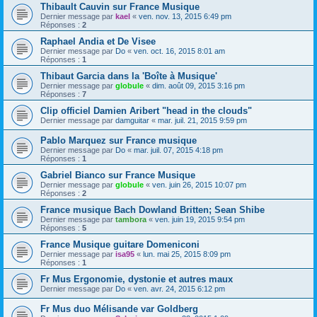
Thibault Cauvin sur France Musique
Dernier message par
kael
«
ven. nov. 13, 2015 6:49 pm
Réponses :
2
Raphael Andia et De Visee
Dernier message par
Do
«
ven. oct. 16, 2015 8:01 am
Réponses :
1
Thibaut Garcia dans la 'Boîte à Musique'
Dernier message par
globule
«
dim. août 09, 2015 3:16 pm
Réponses :
7
Clip officiel Damien Aribert "head in the clouds"
Dernier message par
damguitar
«
mar. juil. 21, 2015 9:59 pm
Pablo Marquez sur France musique
Dernier message par
Do
«
mar. juil. 07, 2015 4:18 pm
Réponses :
1
Gabriel Bianco sur France Musique
Dernier message par
globule
«
ven. juin 26, 2015 10:07 pm
Réponses :
2
France musique Bach Dowland Britten; Sean Shibe
Dernier message par
tambora
«
ven. juin 19, 2015 9:54 pm
Réponses :
5
France Musique guitare Domeniconi
Dernier message par
isa95
«
lun. mai 25, 2015 8:09 pm
Réponses :
1
Fr Mus Ergonomie, dystonie et autres maux
Dernier message par
Do
«
ven. avr. 24, 2015 6:12 pm
Fr Mus duo Mélisande var Goldberg