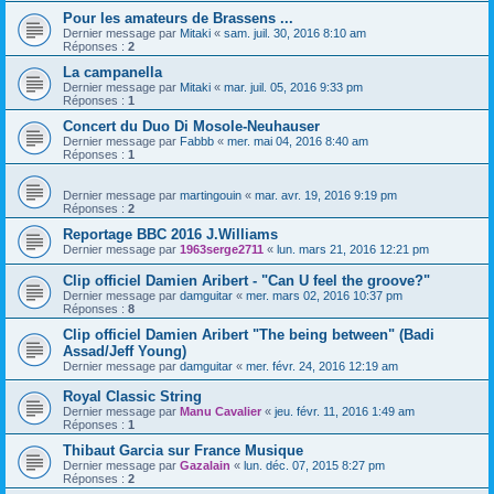
Pour les amateurs de Brassens ...
Dernier message par
Mitaki
«
sam. juil. 30, 2016 8:10 am
Réponses :
2
La campanella
Dernier message par
Mitaki
«
mar. juil. 05, 2016 9:33 pm
Réponses :
1
Concert du Duo Di Mosole-Neuhauser
Dernier message par
Fabbb
«
mer. mai 04, 2016 8:40 am
Réponses :
1
Dernier message par
martingouin
«
mar. avr. 19, 2016 9:19 pm
Réponses :
2
Reportage BBC 2016 J.Williams
Dernier message par
1963serge2711
«
lun. mars 21, 2016 12:21 pm
Clip officiel Damien Aribert - "Can U feel the groove?"
Dernier message par
damguitar
«
mer. mars 02, 2016 10:37 pm
Réponses :
8
Clip officiel Damien Aribert "The being between" (Badi
Assad/Jeff Young)
Dernier message par
damguitar
«
mer. févr. 24, 2016 12:19 am
Royal Classic String
Dernier message par
Manu Cavalier
«
jeu. févr. 11, 2016 1:49 am
Réponses :
1
Thibaut Garcia sur France Musique
Dernier message par
Gazalain
«
lun. déc. 07, 2015 8:27 pm
Réponses :
2