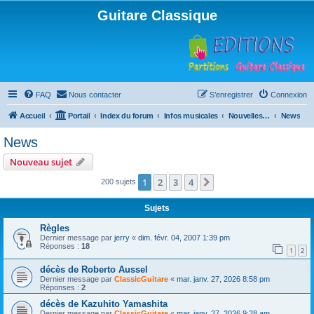
Guitare Classique
FAQ
Nous contacter
S’enregistrer
Connexion
Accueil
Portail
Index du forum
Infos musicales
Nouvelles de toutes sortes, concerts, partitions…
News
News
Nouveau sujet
1
2
3
4
Suivante
200 sujets
Sujets
Règles
Dernier message par
jerry
«
dim. févr. 04, 2007 1:39 pm
Réponses :
18
1
2
décès de Roberto Aussel
Dernier message par
ClassicGuitare
«
mar. janv. 27, 2026 8:58 pm
Réponses :
2
décès de Kazuhito Yamashita
Dernier message par
ClassicGuitare
«
mar. janv. 27, 2026 9:28 am