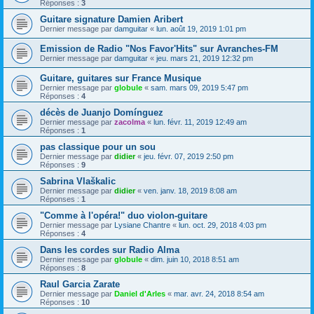
Réponses :
3
Guitare signature Damien Aribert
Dernier message par
damguitar
«
lun. août 19, 2019 1:01 pm
Emission de Radio "Nos Favor'Hits" sur Avranches-FM
Dernier message par
damguitar
«
jeu. mars 21, 2019 12:32 pm
Guitare, guitares sur France Musique
Dernier message par
globule
«
sam. mars 09, 2019 5:47 pm
Réponses :
4
décès de Juanjo Domínguez
Dernier message par
zacolma
«
lun. févr. 11, 2019 12:49 am
Réponses :
1
pas classique pour un sou
Dernier message par
didier
«
jeu. févr. 07, 2019 2:50 pm
Réponses :
9
Sabrina Vlaškalic
Dernier message par
didier
«
ven. janv. 18, 2019 8:08 am
Réponses :
1
"Comme à l'opéra!" duo violon-guitare
Dernier message par
Lysiane Chantre
«
lun. oct. 29, 2018 4:03 pm
Réponses :
4
Dans les cordes sur Radio Alma
Dernier message par
globule
«
dim. juin 10, 2018 8:51 am
Réponses :
8
Raul Garcia Zarate
Dernier message par
Daniel d'Arles
«
mar. avr. 24, 2018 8:54 am
Réponses :
10