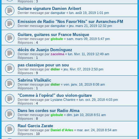
Réponses :
3
Guitare signature Damien Aribert
Dernier message par
damguitar
«
lun. août 19, 2019 1:01 pm
Emission de Radio "Nos Favor'Hits" sur Avranches-FM
Dernier message par
damguitar
«
jeu. mars 21, 2019 12:32 pm
Guitare, guitares sur France Musique
Dernier message par
globule
«
sam. mars 09, 2019 5:47 pm
Réponses :
4
décès de Juanjo Domínguez
Dernier message par
zacolma
«
lun. févr. 11, 2019 12:49 am
Réponses :
1
pas classique pour un sou
Dernier message par
didier
«
jeu. févr. 07, 2019 2:50 pm
Réponses :
9
Sabrina Vlaškalic
Dernier message par
didier
«
ven. janv. 18, 2019 8:08 am
Réponses :
1
"Comme à l'opéra!" duo violon-guitare
Dernier message par
Lysiane Chantre
«
lun. oct. 29, 2018 4:03 pm
Réponses :
4
Dans les cordes sur Radio Alma
Dernier message par
globule
«
dim. juin 10, 2018 8:51 am
Réponses :
8
Raul Garcia Zarate
Dernier message par
Daniel d'Arles
«
mar. avr. 24, 2018 8:54 am
Réponses :
10