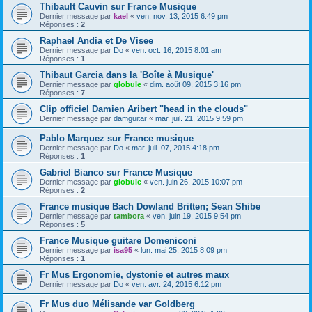
Thibault Cauvin sur France Musique
Dernier message par
kael
«
ven. nov. 13, 2015 6:49 pm
Réponses :
2
Raphael Andia et De Visee
Dernier message par
Do
«
ven. oct. 16, 2015 8:01 am
Réponses :
1
Thibaut Garcia dans la 'Boîte à Musique'
Dernier message par
globule
«
dim. août 09, 2015 3:16 pm
Réponses :
7
Clip officiel Damien Aribert "head in the clouds"
Dernier message par
damguitar
«
mar. juil. 21, 2015 9:59 pm
Pablo Marquez sur France musique
Dernier message par
Do
«
mar. juil. 07, 2015 4:18 pm
Réponses :
1
Gabriel Bianco sur France Musique
Dernier message par
globule
«
ven. juin 26, 2015 10:07 pm
Réponses :
2
France musique Bach Dowland Britten; Sean Shibe
Dernier message par
tambora
«
ven. juin 19, 2015 9:54 pm
Réponses :
5
France Musique guitare Domeniconi
Dernier message par
isa95
«
lun. mai 25, 2015 8:09 pm
Réponses :
1
Fr Mus Ergonomie, dystonie et autres maux
Dernier message par
Do
«
ven. avr. 24, 2015 6:12 pm
Fr Mus duo Mélisande var Goldberg