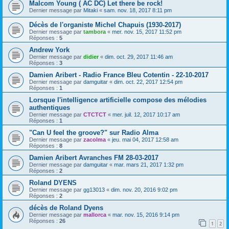
Malcom Young ( AC DC) Let there be rock!
Dernier message par
Mitaki
«
sam. nov. 18, 2017 8:11 pm
Décès de l'organiste Michel Chapuis (1930-2017)
Dernier message par
tambora
«
mer. nov. 15, 2017 11:52 pm
Réponses :
5
Andrew York
Dernier message par
didier
«
dim. oct. 29, 2017 11:46 am
Réponses :
3
Damien Aribert - Radio France Bleu Cotentin - 22-10-2017
Dernier message par
damguitar
«
dim. oct. 22, 2017 12:54 pm
Réponses :
1
Lorsque l'intelligence artificielle compose des mélodies
authentiques
Dernier message par
CTCTCT
«
mer. juil. 12, 2017 10:17 am
Réponses :
1
"Can U feel the groove?" sur Radio Alma
Dernier message par
zacolma
«
jeu. mai 04, 2017 12:58 am
Réponses :
8
Damien Aribert Avranches FM 28-03-2017
Dernier message par
damguitar
«
mar. mars 21, 2017 1:32 pm
Réponses :
2
Roland DYENS
Dernier message par
gg13013
«
dim. nov. 20, 2016 9:02 pm
Réponses :
2
décès de Roland Dyens
Dernier message par
mallorca
«
mar. nov. 15, 2016 9:14 pm
Réponses :
26
1
2