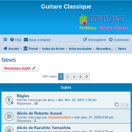
Guitare Classique
FAQ
Nous contacter
S’enregistrer
Connexion
Accueil
Portail
Index du forum
Infos musicales
Nouvelles de toutes sortes, concerts, partitions…
News
News
Nouveau sujet
1
2
3
4
Suivante
200 sujets
Sujets
Règles
Dernier message par
jerry
«
dim. févr. 04, 2007 1:39 pm
Réponses :
18
1
2
décès de Roberto Aussel
Dernier message par
ClassicGuitare
«
mar. janv. 27, 2026 8:58 pm
Réponses :
2
décès de Kazuhito Yamashita
Dernier message par
ClassicGuitare
«
mar. janv. 27, 2026 9:28 am