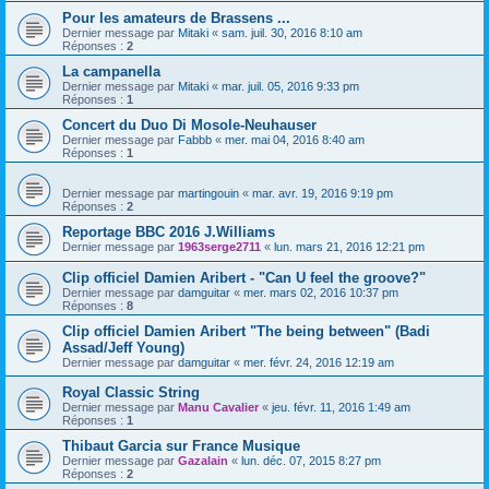
Pour les amateurs de Brassens ...
Dernier message par
Mitaki
«
sam. juil. 30, 2016 8:10 am
Réponses :
2
La campanella
Dernier message par
Mitaki
«
mar. juil. 05, 2016 9:33 pm
Réponses :
1
Concert du Duo Di Mosole-Neuhauser
Dernier message par
Fabbb
«
mer. mai 04, 2016 8:40 am
Réponses :
1
Dernier message par
martingouin
«
mar. avr. 19, 2016 9:19 pm
Réponses :
2
Reportage BBC 2016 J.Williams
Dernier message par
1963serge2711
«
lun. mars 21, 2016 12:21 pm
Clip officiel Damien Aribert - "Can U feel the groove?"
Dernier message par
damguitar
«
mer. mars 02, 2016 10:37 pm
Réponses :
8
Clip officiel Damien Aribert "The being between" (Badi
Assad/Jeff Young)
Dernier message par
damguitar
«
mer. févr. 24, 2016 12:19 am
Royal Classic String
Dernier message par
Manu Cavalier
«
jeu. févr. 11, 2016 1:49 am
Réponses :
1
Thibaut Garcia sur France Musique
Dernier message par
Gazalain
«
lun. déc. 07, 2015 8:27 pm
Réponses :
2