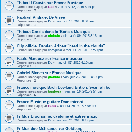
Thibault Cauvin sur France Musique
Dernier message par
kael
«
ven. nov. 13, 2015 6:49 pm
Réponses :
2
Raphael Andia et De Visee
Dernier message par
Do
«
ven. oct. 16, 2015 8:01 am
Réponses :
1
Thibaut Garcia dans la 'Boîte à Musique'
Dernier message par
globule
«
dim. août 09, 2015 3:16 pm
Réponses :
7
Clip officiel Damien Aribert "head in the clouds"
Dernier message par
damguitar
«
mar. juil. 21, 2015 9:59 pm
Pablo Marquez sur France musique
Dernier message par
Do
«
mar. juil. 07, 2015 4:18 pm
Réponses :
1
Gabriel Bianco sur France Musique
Dernier message par
globule
«
ven. juin 26, 2015 10:07 pm
Réponses :
2
France musique Bach Dowland Britten; Sean Shibe
Dernier message par
tambora
«
ven. juin 19, 2015 9:54 pm
Réponses :
5
France Musique guitare Domeniconi
Dernier message par
isa95
«
lun. mai 25, 2015 8:09 pm
Réponses :
1
Fr Mus Ergonomie, dystonie et autres maux
Dernier message par
Do
«
ven. avr. 24, 2015 6:12 pm
Fr Mus duo Mélisande var Goldberg