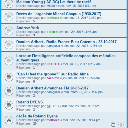
Malcom Young ( AC DC) Let there be rock!
Dernier message par
Mitaki
«
sam. nov. 18, 2017 8:11 pm
Décès de l'organiste Michel Chapuis (1930-2017)
Dernier message par
tambora
«
mer. nov. 15, 2017 11:52 pm
Réponses :
5
Andrew York
Dernier message par
didier
«
dim. oct. 29, 2017 11:46 am
Réponses :
3
Damien Aribert - Radio France Bleu Cotentin - 22-10-2017
Dernier message par
damguitar
«
dim. oct. 22, 2017 12:54 pm
Réponses :
1
Lorsque l'intelligence artificielle compose des mélodies
authentiques
Dernier message par
CTCTCT
«
mer. juil. 12, 2017 10:17 am
Réponses :
1
"Can U feel the groove?" sur Radio Alma
Dernier message par
zacolma
«
jeu. mai 04, 2017 12:58 am
Réponses :
8
Damien Aribert Avranches FM 28-03-2017
Dernier message par
damguitar
«
mar. mars 21, 2017 1:32 pm
Réponses :
2
Roland DYENS
Dernier message par
gg13013
«
dim. nov. 20, 2016 9:02 pm
Réponses :
2
décès de Roland Dyens
Dernier message par
mallorca
«
mar. nov. 15, 2016 9:14 pm
Réponses :
26
1
2