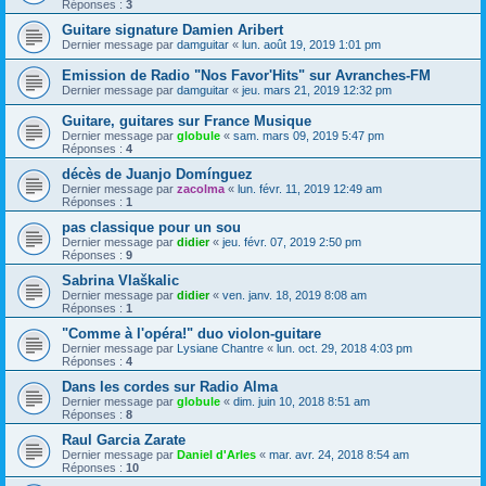
Réponses :
3
Guitare signature Damien Aribert
Dernier message par
damguitar
«
lun. août 19, 2019 1:01 pm
Emission de Radio "Nos Favor'Hits" sur Avranches-FM
Dernier message par
damguitar
«
jeu. mars 21, 2019 12:32 pm
Guitare, guitares sur France Musique
Dernier message par
globule
«
sam. mars 09, 2019 5:47 pm
Réponses :
4
décès de Juanjo Domínguez
Dernier message par
zacolma
«
lun. févr. 11, 2019 12:49 am
Réponses :
1
pas classique pour un sou
Dernier message par
didier
«
jeu. févr. 07, 2019 2:50 pm
Réponses :
9
Sabrina Vlaškalic
Dernier message par
didier
«
ven. janv. 18, 2019 8:08 am
Réponses :
1
"Comme à l'opéra!" duo violon-guitare
Dernier message par
Lysiane Chantre
«
lun. oct. 29, 2018 4:03 pm
Réponses :
4
Dans les cordes sur Radio Alma
Dernier message par
globule
«
dim. juin 10, 2018 8:51 am
Réponses :
8
Raul Garcia Zarate
Dernier message par
Daniel d'Arles
«
mar. avr. 24, 2018 8:54 am
Réponses :
10