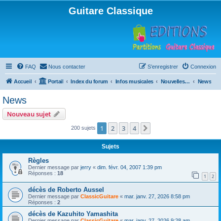
Guitare Classique
FAQ
Nous contacter
S’enregistrer
Connexion
Accueil
Portail
Index du forum
Infos musicales
Nouvelles de toutes sortes, concerts, partitions…
News
News
Nouveau sujet
1
2
3
4
Suivante
200 sujets
Sujets
Règles
Dernier message par
jerry
«
dim. févr. 04, 2007 1:39 pm
Réponses :
18
1
2
décès de Roberto Aussel
Dernier message par
ClassicGuitare
«
mar. janv. 27, 2026 8:58 pm
Réponses :
2
décès de Kazuhito Yamashita
Dernier message par
ClassicGuitare
«
mar. janv. 27, 2026 9:28 am