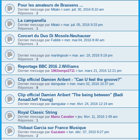
Pour les amateurs de Brassens ...
Dernier message par
Mitaki
«
sam. juil. 30, 2016 8:10 am
Réponses :
2
La campanella
Dernier message par
Mitaki
«
mar. juil. 05, 2016 9:33 pm
Réponses :
1
Concert du Duo Di Mosole-Neuhauser
Dernier message par
Fabbb
«
mer. mai 04, 2016 8:40 am
Réponses :
1
Dernier message par
martingouin
«
mar. avr. 19, 2016 9:19 pm
Réponses :
2
Reportage BBC 2016 J.Williams
Dernier message par
1963serge2711
«
lun. mars 21, 2016 12:21 pm
Clip officiel Damien Aribert - "Can U feel the groove?"
Dernier message par
damguitar
«
mer. mars 02, 2016 10:37 pm
Réponses :
8
Clip officiel Damien Aribert "The being between" (Badi
Assad/Jeff Young)
Dernier message par
damguitar
«
mer. févr. 24, 2016 12:19 am
Royal Classic String
Dernier message par
Manu Cavalier
«
jeu. févr. 11, 2016 1:49 am
Réponses :
1
Thibaut Garcia sur France Musique
Dernier message par
Gazalain
«
lun. déc. 07, 2015 8:27 pm
Réponses :
2