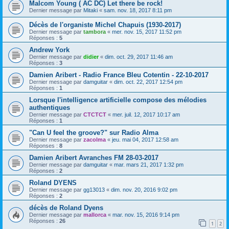
Malcom Young ( AC DC) Let there be rock!
Dernier message par
Mitaki
«
sam. nov. 18, 2017 8:11 pm
Décès de l'organiste Michel Chapuis (1930-2017)
Dernier message par
tambora
«
mer. nov. 15, 2017 11:52 pm
Réponses :
5
Andrew York
Dernier message par
didier
«
dim. oct. 29, 2017 11:46 am
Réponses :
3
Damien Aribert - Radio France Bleu Cotentin - 22-10-2017
Dernier message par
damguitar
«
dim. oct. 22, 2017 12:54 pm
Réponses :
1
Lorsque l'intelligence artificielle compose des mélodies
authentiques
Dernier message par
CTCTCT
«
mer. juil. 12, 2017 10:17 am
Réponses :
1
"Can U feel the groove?" sur Radio Alma
Dernier message par
zacolma
«
jeu. mai 04, 2017 12:58 am
Réponses :
8
Damien Aribert Avranches FM 28-03-2017
Dernier message par
damguitar
«
mar. mars 21, 2017 1:32 pm
Réponses :
2
Roland DYENS
Dernier message par
gg13013
«
dim. nov. 20, 2016 9:02 pm
Réponses :
2
décès de Roland Dyens
Dernier message par
mallorca
«
mar. nov. 15, 2016 9:14 pm
Réponses :
26
1
2