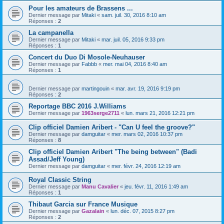
Pour les amateurs de Brassens ...
Dernier message par
Mitaki
«
sam. juil. 30, 2016 8:10 am
Réponses :
2
La campanella
Dernier message par
Mitaki
«
mar. juil. 05, 2016 9:33 pm
Réponses :
1
Concert du Duo Di Mosole-Neuhauser
Dernier message par
Fabbb
«
mer. mai 04, 2016 8:40 am
Réponses :
1
Dernier message par
martingouin
«
mar. avr. 19, 2016 9:19 pm
Réponses :
2
Reportage BBC 2016 J.Williams
Dernier message par
1963serge2711
«
lun. mars 21, 2016 12:21 pm
Clip officiel Damien Aribert - "Can U feel the groove?"
Dernier message par
damguitar
«
mer. mars 02, 2016 10:37 pm
Réponses :
8
Clip officiel Damien Aribert "The being between" (Badi
Assad/Jeff Young)
Dernier message par
damguitar
«
mer. févr. 24, 2016 12:19 am
Royal Classic String
Dernier message par
Manu Cavalier
«
jeu. févr. 11, 2016 1:49 am
Réponses :
1
Thibaut Garcia sur France Musique
Dernier message par
Gazalain
«
lun. déc. 07, 2015 8:27 pm
Réponses :
2