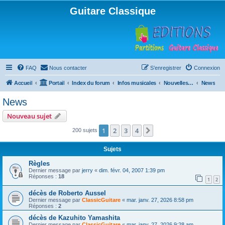
Guitare Classique
FAQ
Nous contacter
S’enregistrer
Connexion
Accueil
Portail
Index du forum
Infos musicales
Nouvelles de toutes sortes, concerts, partitions…
News
News
Nouveau sujet
1
2
3
4
Suivante
200 sujets
Sujets
Règles
Dernier message par
jerry
«
dim. févr. 04, 2007 1:39 pm
Réponses :
18
1
2
décès de Roberto Aussel
Dernier message par
ClassicGuitare
«
mar. janv. 27, 2026 8:58 pm
Réponses :
2
décès de Kazuhito Yamashita
Dernier message par
ClassicGuitare
«
mar. janv. 27, 2026 9:28 am