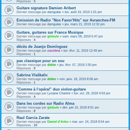
Réponses :
3
Guitare signature Damien Aribert
Dernier message par
damguitar
«
lun. août 19, 2019 1:01 pm
Emission de Radio "Nos Favor'Hits" sur Avranches-FM
Dernier message par
damguitar
«
jeu. mars 21, 2019 12:32 pm
Guitare, guitares sur France Musique
Dernier message par
globule
«
sam. mars 09, 2019 5:47 pm
Réponses :
4
décès de Juanjo Domínguez
Dernier message par
zacolma
«
lun. févr. 11, 2019 12:49 am
Réponses :
1
pas classique pour un sou
Dernier message par
didier
«
jeu. févr. 07, 2019 2:50 pm
Réponses :
9
Sabrina Vlaškalic
Dernier message par
didier
«
ven. janv. 18, 2019 8:08 am
Réponses :
1
"Comme à l'opéra!" duo violon-guitare
Dernier message par
Lysiane Chantre
«
lun. oct. 29, 2018 4:03 pm
Réponses :
4
Dans les cordes sur Radio Alma
Dernier message par
globule
«
dim. juin 10, 2018 8:51 am
Réponses :
8
Raul Garcia Zarate
Dernier message par
Daniel d'Arles
«
mar. avr. 24, 2018 8:54 am
Réponses :
10