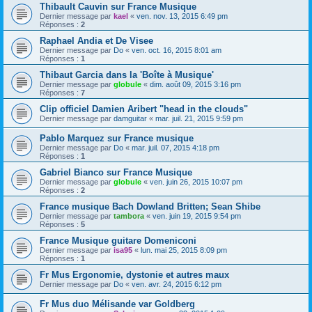
Thibault Cauvin sur France Musique
Dernier message par
kael
«
ven. nov. 13, 2015 6:49 pm
Réponses :
2
Raphael Andia et De Visee
Dernier message par
Do
«
ven. oct. 16, 2015 8:01 am
Réponses :
1
Thibaut Garcia dans la 'Boîte à Musique'
Dernier message par
globule
«
dim. août 09, 2015 3:16 pm
Réponses :
7
Clip officiel Damien Aribert "head in the clouds"
Dernier message par
damguitar
«
mar. juil. 21, 2015 9:59 pm
Pablo Marquez sur France musique
Dernier message par
Do
«
mar. juil. 07, 2015 4:18 pm
Réponses :
1
Gabriel Bianco sur France Musique
Dernier message par
globule
«
ven. juin 26, 2015 10:07 pm
Réponses :
2
France musique Bach Dowland Britten; Sean Shibe
Dernier message par
tambora
«
ven. juin 19, 2015 9:54 pm
Réponses :
5
France Musique guitare Domeniconi
Dernier message par
isa95
«
lun. mai 25, 2015 8:09 pm
Réponses :
1
Fr Mus Ergonomie, dystonie et autres maux
Dernier message par
Do
«
ven. avr. 24, 2015 6:12 pm
Fr Mus duo Mélisande var Goldberg