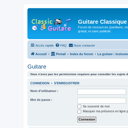
Guitare Classique
Forum de ressources (partitions, mu
gratuit, et sans publicité.
Accès rapide
FAQ
Nous contacter
Accueil
Portail
Index du forum
La guitare : instrum
Guitare
Vous n’avez pas les permissions requises pour consulter les sujets d
CONNEXION
•
S’ENREGISTRER
Nom d’utilisateur :
Mot de passe :
Se souvenir de moi
Masquer ma présence en ligne p