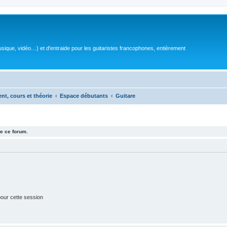
sique, vidéo…) et d'entraide pour les guitaristes francophones, entièrement
ent, cours et théorie
Espace débutants
Guitare
e ce forum.
our cette session