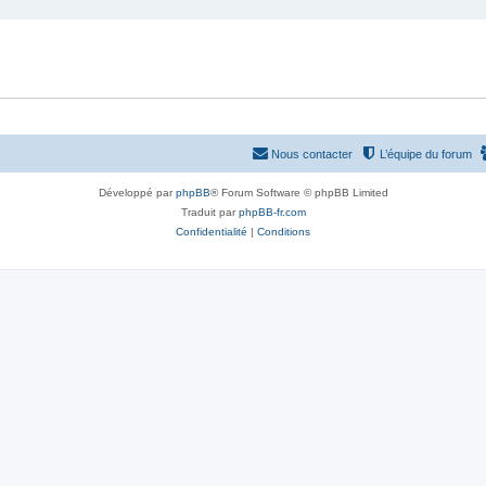
Nous contacter
L’équipe du forum
Développé par
phpBB
® Forum Software © phpBB Limited
Traduit par
phpBB-fr.com
Confidentialité
|
Conditions