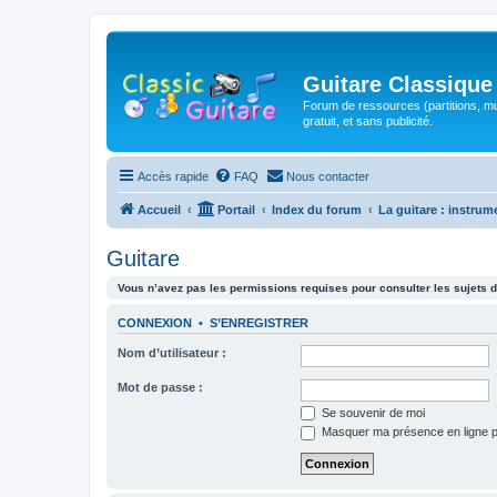
Guitare Classique
Forum de ressources (partitions, mu
gratuit, et sans publicité.
Accès rapide
FAQ
Nous contacter
Accueil
Portail
Index du forum
La guitare : instrum
Guitare
Vous n’avez pas les permissions requises pour consulter les sujets d
CONNEXION
•
S’ENREGISTRER
Nom d’utilisateur :
Mot de passe :
Se souvenir de moi
Masquer ma présence en ligne p