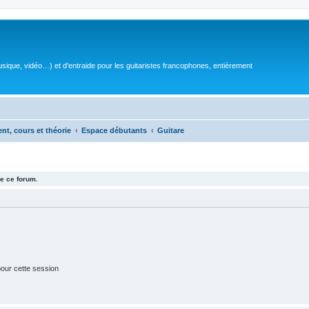
sique, vidéo…) et d'entraide pour les guitaristes francophones, entièrement
ent, cours et théorie
Espace débutants
Guitare
e ce forum.
our cette session