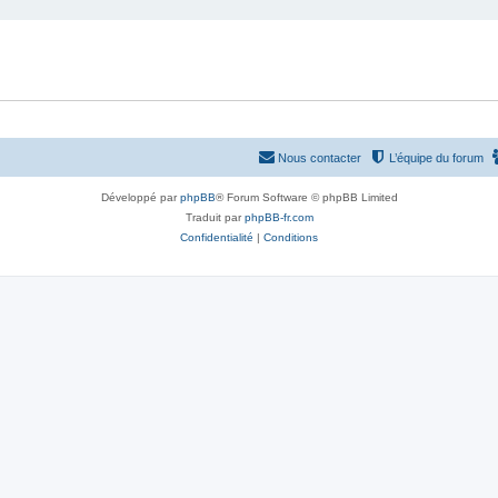
Nous contacter
L’équipe du forum
Développé par
phpBB
® Forum Software © phpBB Limited
Traduit par
phpBB-fr.com
Confidentialité
|
Conditions